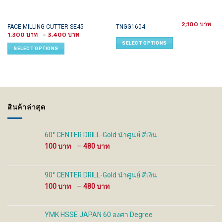
2,100
This
This
FACE MILLING CUTTER SE45
TNGG1604
Price
product
product
1,300
–
3,400
range:
SELECT OPTIONS
has
has
1,300 ฿
SELECT OPTIONS
through
multiple
multiple
3,400 ฿
variants.
variants.
The
The
options
options
may
may
be
be
สินค้าล่าสุด
chosen
chosen
on
on
the
the
60° CENTER DRILL-Gold นำศูนย์ สีเงิน
product
product
Price
100
–
480
page
page
range:
100 ฿
through
90° CENTER DRILL-Gold นำศูนย์ สีเงิน
480 ฿
Price
100
–
480
range:
100 ฿
through
YMK HSSE JAPAN 60 องศา Degree
480 ฿