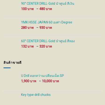
through
90° CENTER DRILL-Gold นำศูนย์ สีเงิน
480 ฿
Price
100
–
480
range:
100 ฿
through
YMK HSSE JAPAN 60 องศา Degree
480 ฿
Price
280
–
930
range:
280 ฿
through
60° CENTER DRILL-Gold นำศูนย์ สีทอง
930 ฿
Price
132
–
320
range:
132 ฿
through
สินค้าขายดี
320 ฿
U Drill ดอกสว่านเปลี่ยนเม็ด SP
Price
1,900
–
10,000
range:
1,900 ฿
through
Key type drill chucks
10,000 ฿