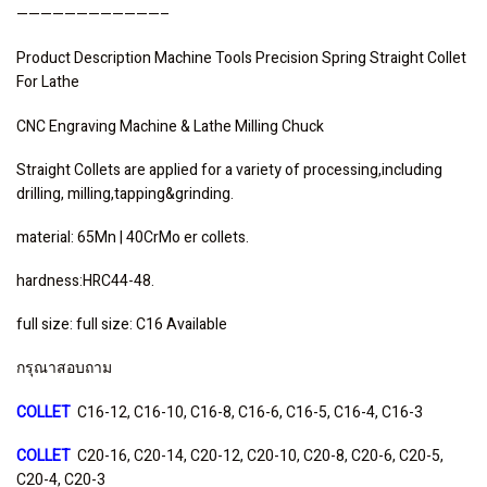
————————————–
Product Description Machine Tools Precision Spring Straight Collet
For Lathe
CNC Engraving Machine & Lathe Milling Chuck
Straight Collets are applied for a variety of processing,including
drilling, milling,tapping&grinding.
material: 65Mn | 40CrMo er collets.
hardness:HRC44-48.
full size: full size: C16 Available
กรุณาสอบถาม
COLLET
C16-12, C16-10, C16-8, C16-6, C16-5, C16-4, C16-3
COLLET
C20-16, C20-14, C20-12, C20-10, C20-8, C20-6, C20-5,
C20-4, C20-3