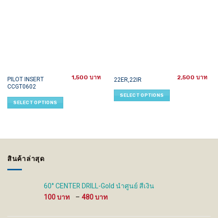
1,500
2,500
This
This
PILOT INSERT
22ER,22IR
CCGT0602
product
product
SELECT OPTIONS
has
has
SELECT OPTIONS
multiple
multiple
variants.
variants.
The
The
options
options
may
may
be
be
สินค้าล่าสุด
chosen
chosen
on
on
the
the
60° CENTER DRILL-Gold นำศูนย์ สีเงิน
product
product
Price
100
–
480
page
page
range:
100 ฿