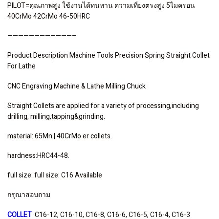
PILOT=คุณภาพสูง ใช้งานได้ทนทาน ความเที่ยงตรงสูง 5ไมครอน
40CrMo 42CrMo 46-50HRC
————————————–
Product Description Machine Tools Precision Spring Straight Collet
For Lathe
CNC Engraving Machine & Lathe Milling Chuck
Straight Collets are applied for a variety of processing,including
drilling, milling,tapping&grinding.
material: 65Mn | 40CrMo er collets.
hardness:HRC44-48.
full size: full size: C16 Available
กรุณาสอบถาม
COLLET
C16-12, C16-10, C16-8, C16-6, C16-5, C16-4, C16-3