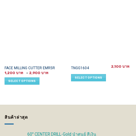
2,100
This
This
FACE MILLING CUTTER EMR5R
TNGG1604
Price
product
product
1,200
–
2,900
range:
SELECT OPTIONS
has
has
1,200 ฿
SELECT OPTIONS
through
multiple
multiple
2,900 ฿
variants.
variants.
The
The
options
options
may
may
be
be
สินค้าล่าสุด
chosen
chosen
on
on
the
the
60° CENTER DRILL-Gold นำศูนย์ สีเงิน