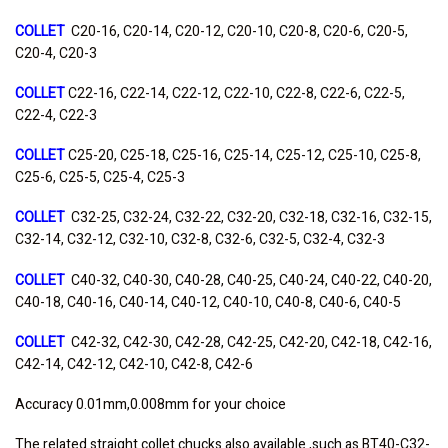
COLLET
C20-16, C20-14, C20-12, C20-10, C20-8, C20-6, C20-5,
C20-4, C20-3
COLLET
C22-16, C22-14, C22-12, C22-10, C22-8, C22-6, C22-5,
C22-4, C22-3
COLLET
C25-20, C25-18, C25-16, C25-14, C25-12, C25-10, C25-8,
C25-6, C25-5, C25-4, C25-3
COLLET
C32-25, C32-24, C32-22, C32-20, C32-18, C32-16, C32-15,
C32-14, C32-12, C32-10, C32-8, C32-6, C32-5, C32-4, C32-3
COLLET
C40-32, C40-30, C40-28, C40-25, C40-24, C40-22, C40-20,
C40-18, C40-16, C40-14, C40-12, C40-10, C40-8, C40-6, C40-5
COLLET
C42-32, C42-30, C42-28, C42-25, C42-20, C42-18, C42-16,
C42-14, C42-12, C42-10, C42-8, C42-6
Accuracy 0.01mm,0.008mm for your choice
The related straight collet chucks also available ,such as BT40-C32-