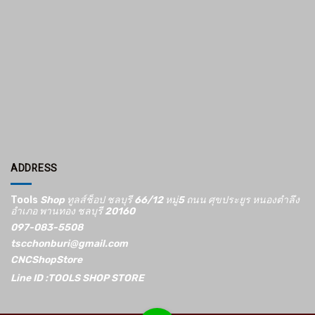
ADDRESS
Tools
Shop ทูลส์ช็อป ชลบุรี 66/12​ หมู่5​ ถนน ศุขประยูร หนองตำลึง
อำเภอ พานทอง ชลบุรี 20160
097-083-5508
tscchonburi@gmail.com
CNCShopStore
Line ID :TOOLS SHOP STORE