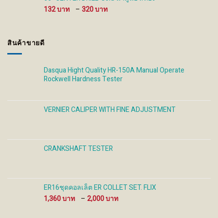
930 ฿
Price
132
–
320
range:
132 ฿
through
สินค้าขายดี
320 ฿
Dasqua Hight Quality HR-150A Manual Operate
Rockwell Hardness Tester
VERNIER CALIPER WITH FINE ADJUSTMENT
CRANKSHAFT TESTER
ER16ชุดคอลเล็ต ER COLLET SET. FLIX
Price
1,360
–
2,000
range:
1,360 ฿