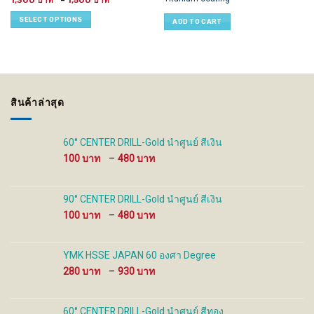
product
1,300
–
1,500
range:
has
1,300 ฿
SELECT OPTIONS
ADD TO CART
through
multiple
1,500 ฿
variants.
The
options
may
be
สินค้าล่าสุด
chosen
on
the
60° CENTER DRILL-Gold นำศูนย์ สีเงิน
product
Price
100
–
480
page
range:
100 ฿
through
90° CENTER DRILL-Gold นำศูนย์ สีเงิน
480 ฿
Price
100
–
480
range:
100 ฿
through
YMK HSSE JAPAN 60 องศา Degree
480 ฿
Price
280
–
930
range:
280 ฿
through
60° CENTER DRILL-Gold นำศูนย์ สีทอง