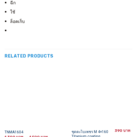
ฉีก
ใช้
ล็อคเก็บ
RELATED PRODUCTS
390
This
ชุดตะไบเพชร M 4×160
TNMA1604
Titanium coating
Price