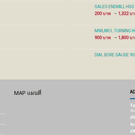
SALES ENDMILL HSS 
200
–
1,322
MWLNR/L TURNING HO
900
–
1,800
DIAL BORE GAUGE 90
A
MAP แผนที่
To
หน
09
ts
CN