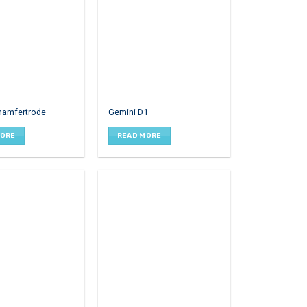
hamfertrode
Gemini D1
MORE
READ MORE