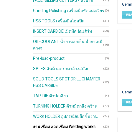
FACE MILLING CUTTERS - หัวปาด
(11)
Gemin
Grinding Polishing เครื่องมือขัดแต่งเจียร
(0)
RE
HSS TOOLS เครื่องมือไฮสปีด
(31)
INSERT CARBIDE เม็ดมีด อินเสิร์ท
(53)
OIL-COOLANT น้ำยาหล่อเย็น น้ำยาเคมี
(16)
ต่างๆ
Pre-load-product
(0)
SALES สินค้าลดราคาล้างสต๊อก
(22)
SOLID TOOLS SPOT DRILL CHAMFER
(12)
HSS CARBIDE
Gemin
TAP-DIE ต๊าปเกลียว
(4)
RE
TURNING HOLDER ด้ามมีดกลึง คว้าน
(77)
WORK HOLDER อุปกรณ์จับยึดชิ้นงาน
(24)
งานเชื่อม ลวดเชื่อม Welding works
(23)