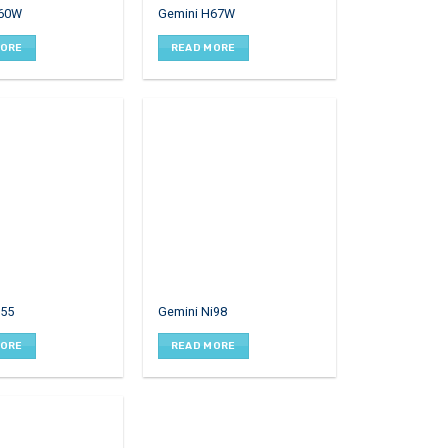
H60W
Gemini H67W
MORE
READ MORE
i55
Gemini Ni98
MORE
READ MORE