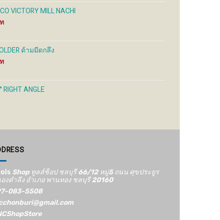
CO VICTORY MILL NACHI
Price
range:
200 ฿
through
LDER ด้ามมีดกลึง
1,322 ฿
Price
range:
900 ฿
through
° RIGHT ANGLE
1,800 ฿
DDRESS
ols
Shop ทูลส์ช็อป ชลบุรี 66/12​ หมู่5​ ถนน ศุขประยูร
องตำลึง อำเภอ พานทอง ชลบุรี 20160
7-083-5508
cchonburi@gmail.com
CShopStore