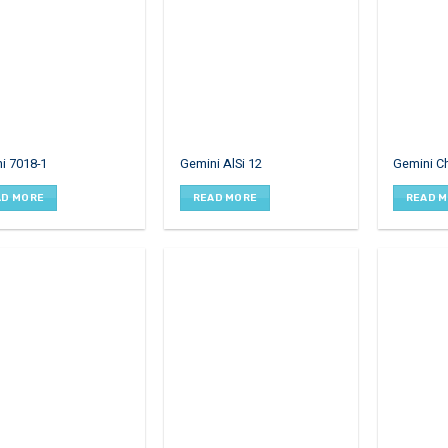
i 7018-1
Gemini AlSi 12
Gemini C
AD MORE
READ MORE
READ 