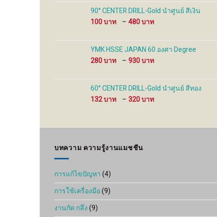
through
90° CENTER DRILL-Gold นำศูนย์ สีเงิน
480 ฿
Price
100
–
480
range:
100 ฿
through
YMK HSSE JAPAN 60 องศา Degree
480 ฿
Price
280
–
930
range:
280 ฿
through
60° CENTER DRILL-Gold นำศูนย์ สีทอง
930 ฿
Price
132
–
320
range:
132 ฿
through
320 ฿
บทความ ความรู้งานแมชชีน
การแก้ไขปัญหา
(4)
การใช้เครื่องมือ
(9)
งานกัด กลึง
(9)