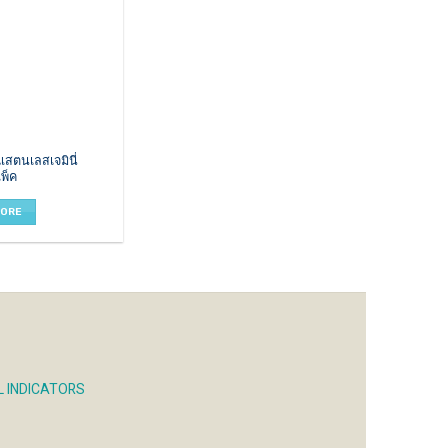
แสตนเลสเจมินี่
แพ็ค
MORE
L INDICATORS