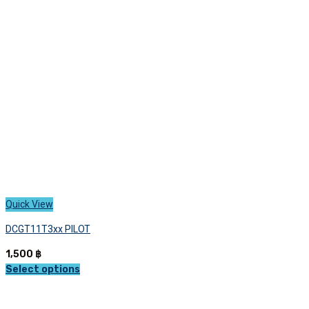
may
be
chosen
on
the
product
page
Quick View
DCGT11T3xx PILOT
1,500
฿
Select options
This
product