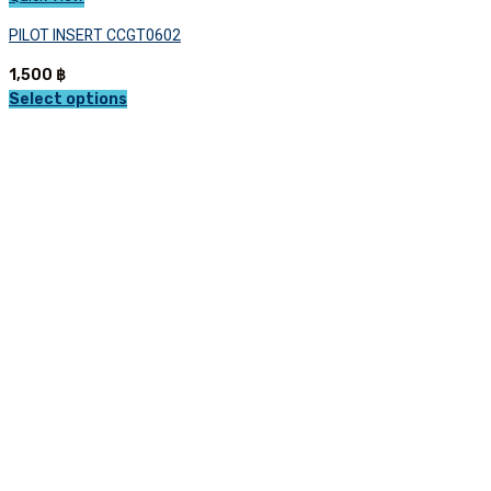
PILOT INSERT CCGT0602
1,500
฿
Select options
This
product
has
multiple
variants.
The
options
may
be
chosen
on
the
product
page