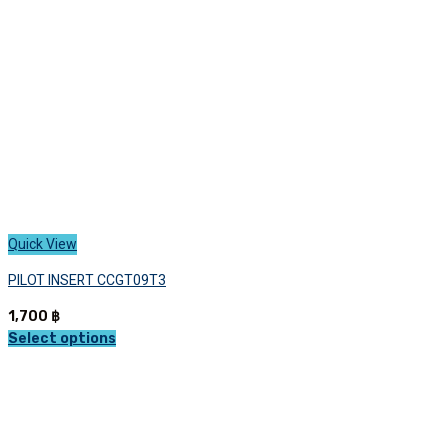
chosen
on
the
product
page
Quick View
PILOT INSERT CCGT09T3
1,700
฿
Select options
This
product
has
multiple
variants.