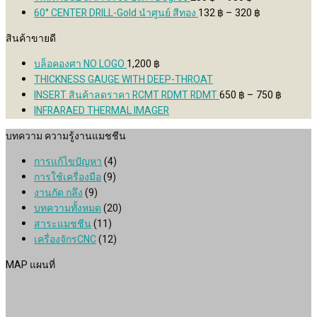
variants.
range:
through
100 ฿
Price
60° CENTER DRILL-Gold นำศูนย์ สีทอง
132
฿
–
320
฿
The
280 ฿
480 ฿
through
range:
options
สินค้าขายดี
through
480 ฿
132 ฿
may
930 ฿
through
บล็อคองศา NO LOGO
1,200
฿
be
320 ฿
THICKNESS GAUGE WITH DEEP-THROAT
chosen
Price
INSERT สินค้าลดราคา RCMT RDMT RDMT
650
฿
–
750
฿
on
range:
INFRARAED THERMAL IMAGER
the
650 ฿
product
บทความ ความรู้งานแมชชีน
through
page
750 ฿
การแก้ไขปัญหา
(4)
การใช้เครื่องมือ
(9)
งานกัด กลึง
(9)
บทความทั้งหมด
(20)
สาระแมชชีน
(11)
เครื่องจักรCNC
(12)
MAP แผนที่