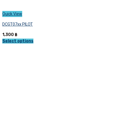
Quick View
DCGT07xx PILOT
1,300
฿
Select options
This
product
has
multiple
variants.
The
options
may
be
chosen
on
the
product