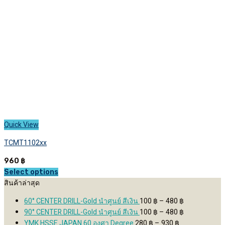
chosen
on
the
product
page
Quick View
TCMT1102xx
960
฿
Select options
This
สินค้าล่าสุด
product
Price
60° CENTER DRILL-Gold นำศูนย์ สีเงิน
100
฿
–
480
฿
has
range:
Price
90° CENTER DRILL-Gold นำศูนย์ สีเงิน
100
฿
–
480
฿
multiple
Price
100 ฿
range:
YMK HSSE JAPAN 60 องศา Degree
280
฿
–
930
฿