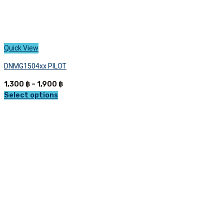
Quick View
DNMG1504xx PILOT
Price
1,300
฿
–
1,900
฿
range:
Select options
This
1,300 ฿
product
through
has
1,900 ฿
multiple
variants.
The
options
may
be
chosen
on