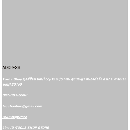
ADDRESS
Tools
Shop ทูลส์ช็อป ชลบุรี 66/12​ หมู่5​ ถนน ศุขประยูร หนองตำลึง อำเภอ พานทอง
ชลบุรี 20160
097-083-5508
tscchonburi@gmail.com
CNCShopStore
Line ID :TOOLS SHOP STORE