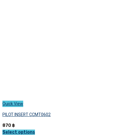
The
options
may
be
chosen
on
the
product
page
Quick View
PILOT INSERT CCMT0602
870
฿
Select options