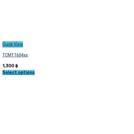
page
Quick View
TCMT1604xx
1,300
฿
Select options
This
product
has
multiple
variants.
The
options
may
be