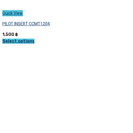
Quick View
PILOT INSERT CCMT1204
1,500
฿
Select options
This
product
has
multiple
variants.
The
options
may
be
chosen
on
the
product
page