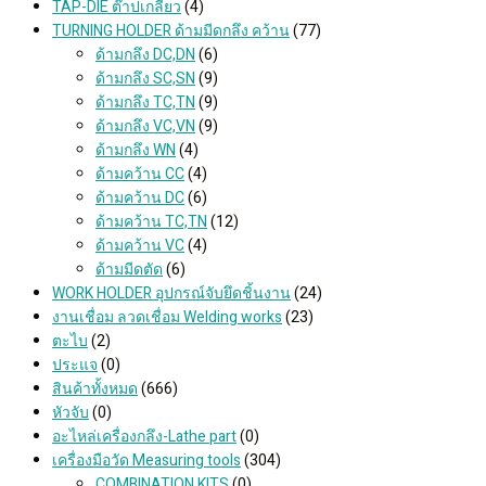
TAP-DIE ต๊าปเกลียว
(4)
TURNING HOLDER ด้ามมีดกลึง คว้าน
(77)
ด้ามกลึง DC,DN
(6)
ด้ามกลึง SC,SN
(9)
ด้ามกลึง TC,TN
(9)
ด้ามกลึง VC,VN
(9)
ด้ามกลึง WN
(4)
ด้ามคว้าน CC
(4)
ด้ามคว้าน DC
(6)
ด้ามคว้าน TC,TN
(12)
ด้ามคว้าน VC
(4)
ด้ามมีดตัด
(6)
WORK HOLDER อุปกรณ์จับยึดชิ้นงาน
(24)
งานเชื่อม ลวดเชื่อม Welding works
(23)
ตะไบ
(2)
ประแจ
(0)
สินค้าทั้งหมด
(666)
หัวจับ
(0)
อะไหล่เครื่องกลึง-Lathe part
(0)
เครื่องมือวัด Measuring tools
(304)
COMBINATION KITS
(0)