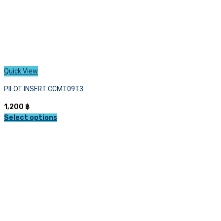
Quick View
PILOT INSERT CCMT09T3
1,200
฿
Select options
This
product
has
multiple
variants.
The
options
may
be