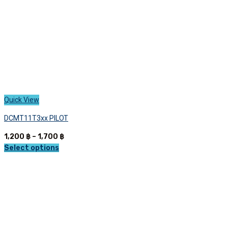
the
product
page
Quick View
DCMT11T3xx PILOT
Price
1,200
฿
–
1,700
฿
range:
Select options
This
1,200 ฿
product
through
has
1,700 ฿
multiple
variants.
The
options