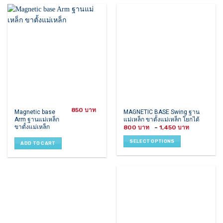
850
This
Magnetic base
MAGNETIC BASE Swing ฐาน
Arm ฐานแม่เหล็ก
แม่เหล็ก ขาตั้งแม่เหล็ก โยกได้
product
ขาตั้งแม่เหล็ก
Price
800
–
1,450
has
range:
800 ฿
multiple
SELECT OPTIONS
through
ADD TO CART
variants.
1,450 ฿
The
options
may
be
chosen
on
the