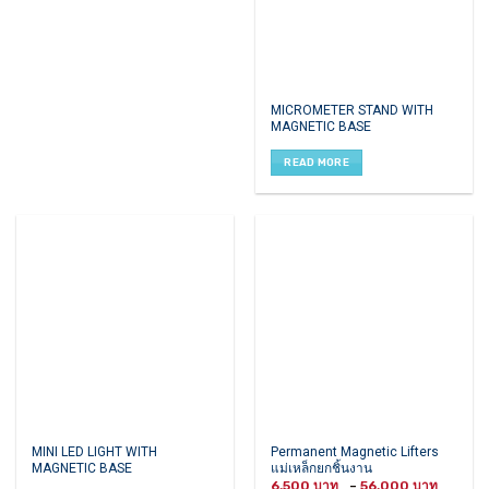
product
page
MICROMETER STAND WITH
MAGNETIC BASE
READ MORE
This
MINI LED LIGHT WITH
Permanent Magnetic Lifters
MAGNETIC BASE
แม่เหล็กยกชิ้นงาน
product
Price
6,500
–
56,000