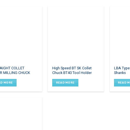
RAIGHT COLLET
High Speed BT SK Collet
LBA Type
R MILLING CHUCK
Chuck BT40 Tool Holder
Shanks
AD MORE
READ MORE
READ 