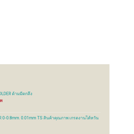
LDER ด้ามมีดกลึง
Price
range:
900 ฿
through
 0-0.8mm. 0.01mm TS สินค้าคุณภาพ เกรดงานไต้หวัน
1,275 ฿