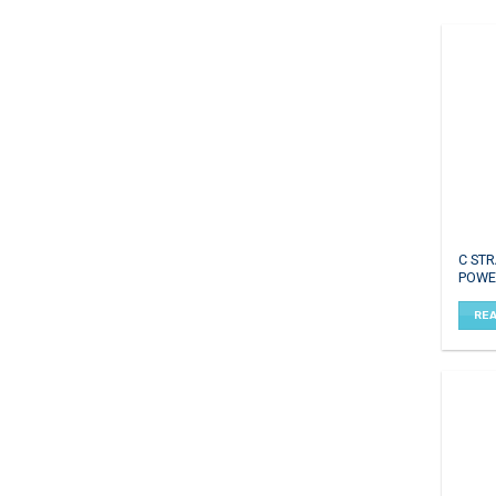
C ST
POWE
RE