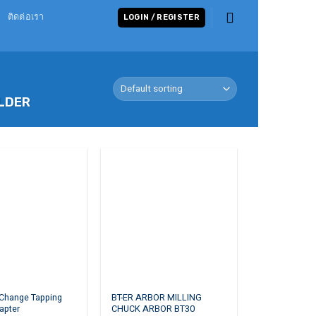
ติดต่อเรา
LOGIN / REGISTER
LDER
This
 Change Tapping
BT-ER ARBOR MILLING
apter
CHUCK ARBOR BT30
product