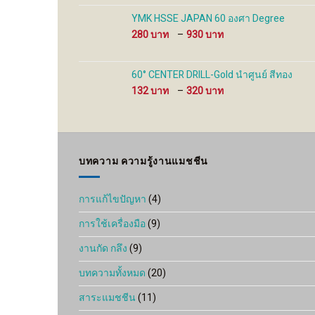
100 ฿
through
YMK HSSE JAPAN 60 องศา Degree
480 ฿
Price
280
–
930
range:
280 ฿
through
60° CENTER DRILL-Gold นำศูนย์ สีทอง
930 ฿
Price
132
–
320
range:
132 ฿
through
320 ฿
บทความ ความรู้งานแมชชีน
การแก้ไขปัญหา
(4)
การใช้เครื่องมือ
(9)
งานกัด กลึง
(9)
บทความทั้งหมด
(20)
สาระแมชชีน
(11)