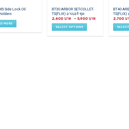
This
This
S Side Lock Oil
BT30 ARBOR SET-COLLET-
BT40 ARB
Holders
TS(FLIX) อาเบอร์ ชุด
TS(FLIX) 
product
product
Price
2,400
–
5,900
2,700
has
has
range:
AD MORE
2,400 ฿
multiple
multiple
SELECT OPTIONS
SELECT
through
variants.
variants.
5,900 ฿
The
The
options
options
may
may
be
be
chosen
chosen
on
on
the
the
product
product
page
page