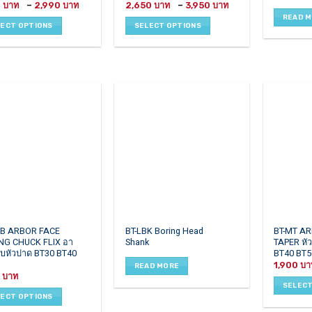
Price
Price
0
–
2,990
2,650
–
3,950
has
range:
range:
READ 
1,790 ฿
2,650 ฿
le
multiple
LECT OPTIONS
SELECT OPTIONS
through
through
ts.
variants.
2,990 ฿
3,950 ฿
The
ns
options
may
be
en
chosen
on
the
ct
product
page
This
MB ARBOR FACE
BT-LBK Boring Head
BT-MT A
NG CHUCK FLIX อา
Shank
TAPER หัว
ct
product
จับหัวปาด BT30 BT40
BT40 BT5
has
1,900
READ MORE
le
multiple
0
ts.
variants.
SELECT
LECT OPTIONS
The