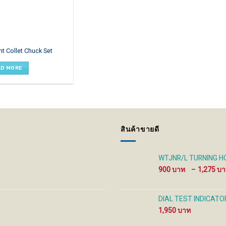
ht Collet Chuck Set
AD MORE
สินค้าขายดี
WTJNR/L TURNING HO
900
–
1,275
DIAL TEST INDICATOR
1,950