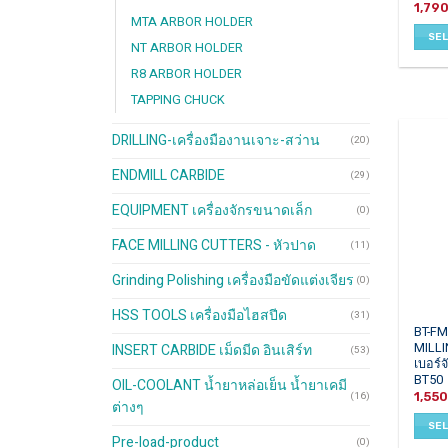
1,79
has
MTA ARBOR HOLDER
multip
SE
NT ARBOR HOLDER
varian
The
R8 ARBOR HOLDER
optio
TAPPING CHUCK
may
be
DRILLING-เครื่องมืองานเจาะ-สว่าน
(20)
chos
on
ENDMILL CARBIDE
(29)
the
EQUIPMENT เครื่องจักรขนาดเล็ก
(0)
produ
page
FACE MILLING CUTTERS - หัวปาด
(11)
Grinding Polishing เครื่องมือขัดแต่งเจียร
(0)
HSS TOOLS เครื่องมือไฮสปีด
(31)
This
BT-F
MILLI
INSERT CARBIDE เม็ดมีด อินเสิร์ท
produ
(53)
เบอร์
has
BT50
OIL-COOLANT น้ำยาหล่อเย็น น้ำยาเคมี
multip
1,55
(16)
ต่างๆ
varian
SE
The
Pre-load-product
(0)