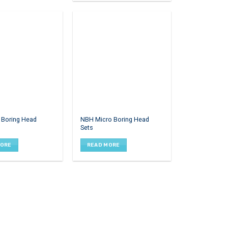
options
may
be
chosen
on
the
product
page
 Boring Head
NBH Micro Boring Head
Sets
MORE
READ MORE