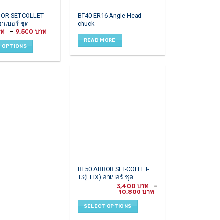
OR SET-COLLET-
BT40 ER16 Angle Head
อาเบอร์ ชุด
chuck
Price
–
9,500
range:
READ MORE
2,700 ฿
 OPTIONS
through
9,500 ฿
This
BT50 ARBOR SET-COLLET-
TS(FLIX) อาเบอร์ ชุด
product
3,400
–
has
Price
10,800
range:
multiple
3,400 ฿
SELECT OPTIONS
variants.
through
10,800 ฿
The