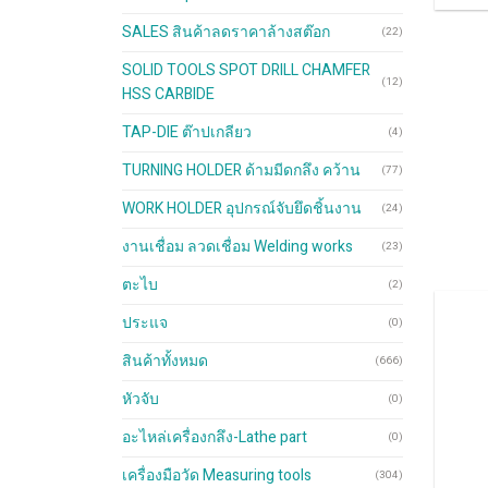
optio
may
SALES สินค้าลดราคาล้างสต๊อก
(22)
be
chos
SOLID TOOLS SPOT DRILL CHAMFER
(12)
on
HSS CARBIDE
the
TAP-DIE ต๊าปเกลียว
produ
(4)
page
TURNING HOLDER ด้ามมีดกลึง คว้าน
(77)
WORK HOLDER อุปกรณ์จับยึดชิ้นงาน
(24)
งานเชื่อม ลวดเชื่อม Welding works
(23)
ตะไบ
(2)
ประแจ
(0)
สินค้าทั้งหมด
(666)
หัวจับ
(0)
อะไหล่เครื่องกลึง-Lathe part
(0)
เครื่องมือวัด Measuring tools
(304)