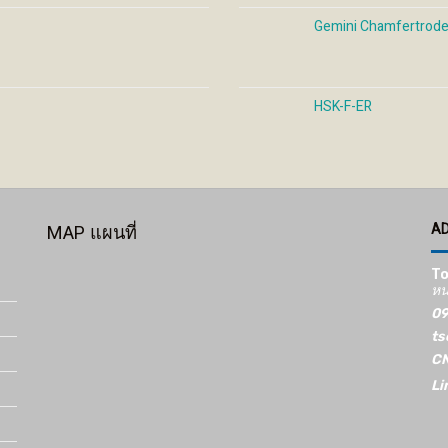
Gemini Chamfertrod
HSK-F-ER
A
MAP แผนที่
To
หน
09
ts
CN
Li