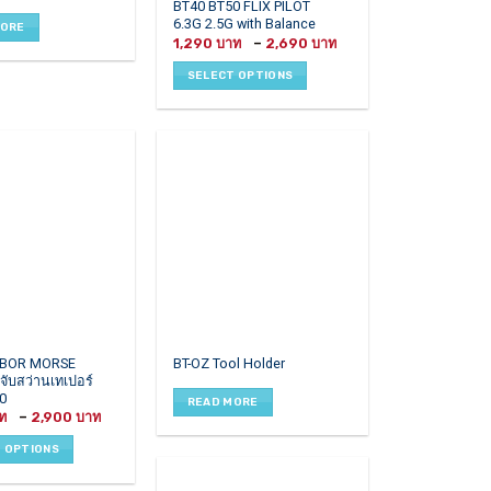
BT40 BT50 FLIX PILOT
has
6.3G 2.5G with Balance
MORE
multiple
Price
1,290
–
2,690
range:
variants.
1,290 ฿
SELECT OPTIONS
The
through
2,690 ฿
options
may
be
chosen
on
the
product
page
RBOR MORSE
BT-OZ Tool Holder
จับสว่านเทเปอร์
0
READ MORE
Price
–
2,900
range:
1,900 ฿
 OPTIONS
through
2,900 ฿