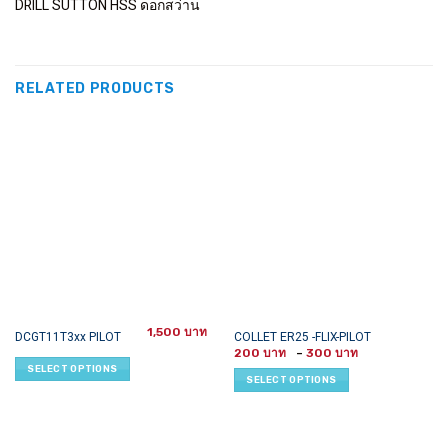
DRILL SUTTON HSS ดอกสว่าน
RELATED PRODUCTS
1,500
This
This
DCGT11T3xx PILOT
COLLET ER25 -FLIX-PILOT
Price
product
product
200
–
300
range:
SELECT OPTIONS
has
has
200 ฿
SELECT OPTIONS
through
multiple
multiple
300 ฿
variants.
variants.
The
The