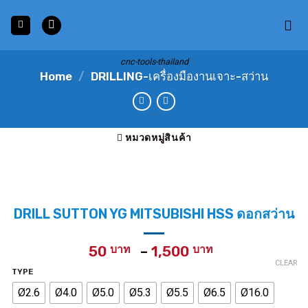
Skip
to
content
cnc-tools-thailand
Home
/
DRILLING-เครื่องมืองานเจาะ-สว่าน
หมวดหมู่สินค้า
DRILL SUTTON YG MITSUBISHI HSS ดอกสว่าน
Price
50
–
1,500
range:
CLEAR
TYPE
50 ฿
Ø2.6
Ø4.0
Ø5.0
Ø5.3
Ø5.5
Ø6.5
Ø16.0
through