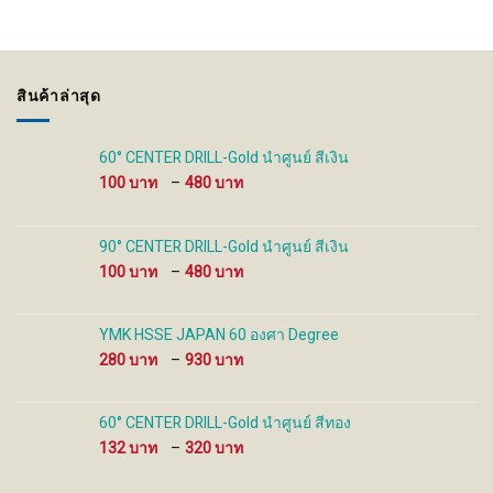
The
options
may
be
สินค้าล่าสุด
chosen
on
the
60° CENTER DRILL-Gold นำศูนย์ สีเงิน
product
Price
100
–
480
page
range:
100 ฿
through
90° CENTER DRILL-Gold นำศูนย์ สีเงิน
480 ฿
Price
100
–
480
range:
100 ฿
through
YMK HSSE JAPAN 60 องศา Degree
480 ฿
Price
280
–
930
range:
280 ฿
through
60° CENTER DRILL-Gold นำศูนย์ สีทอง
930 ฿
Price
132
–
320
range:
132 ฿