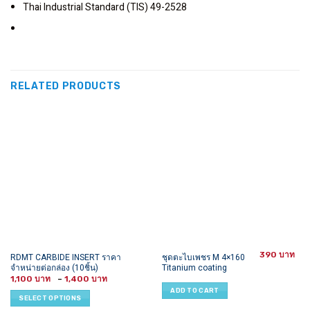
Thai Industrial Standard (TIS) 49-2528
RELATED PRODUCTS
390
This
RDMT CARBIDE INSERT ราคา
ชุดตะไบเพชร M 4×160
จำหน่ายต่อกล่อง (10ชิ้น)
Titanium coating
product
Price
1,100
–
1,400
has
range:
ADD TO CART
1,100 ฿
multiple
SELECT OPTIONS
through
variants.
1,400 ฿