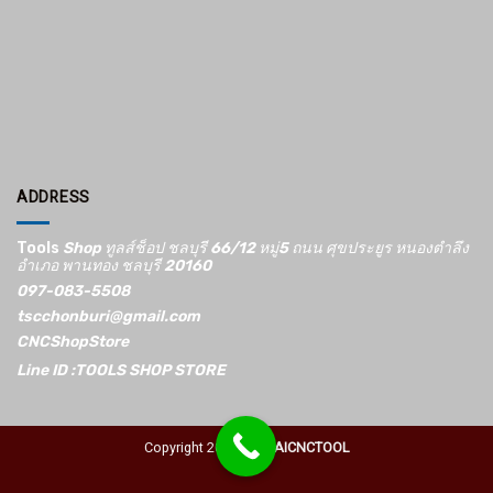
ADDRESS
Tools
Shop ทูลส์ช็อป ชลบุรี 66/12​ หมู่5​ ถนน ศุขประยูร หนองตำลึง
อำเภอ พานทอง ชลบุรี 20160
097-083-5508
tscchonburi@gmail.com
CNCShopStore
Line ID :TOOLS SHOP STORE
Copyright 2026 ©
THAICNCTOOL