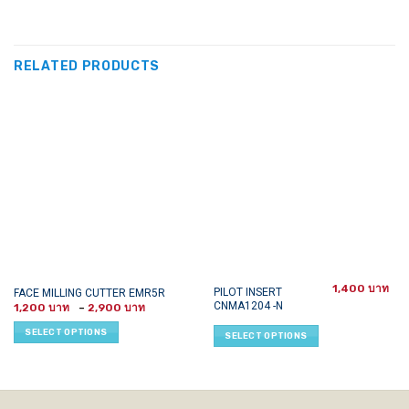
RELATED PRODUCTS
1,400
This
This
PILOT INSERT
FACE MILLING CUTTER EMR5R
CNMA1204 -N
Price
product
product
1,200
–
2,900
range:
has
has
1,200 ฿
SELECT OPTIONS
SELECT OPTIONS
through
multiple
multiple
2,900 ฿
variants.
variants.
The
The
options
options