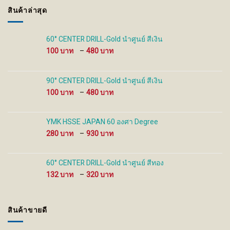
may
may
สินค้าล่าสุด
be
be
chosen
chosen
on
on
60° CENTER DRILL-Gold นำศูนย์ สีเงิน
the
the
Price
100
–
480
product
product
range:
page
page
100 ฿
through
90° CENTER DRILL-Gold นำศูนย์ สีเงิน
480 ฿
Price
100
–
480
range:
100 ฿
through
YMK HSSE JAPAN 60 องศา Degree
480 ฿
Price
280
–
930
range:
280 ฿
through
60° CENTER DRILL-Gold นำศูนย์ สีทอง
930 ฿
Price
132
–
320
range:
132 ฿
through
สินค้าขายดี
320 ฿