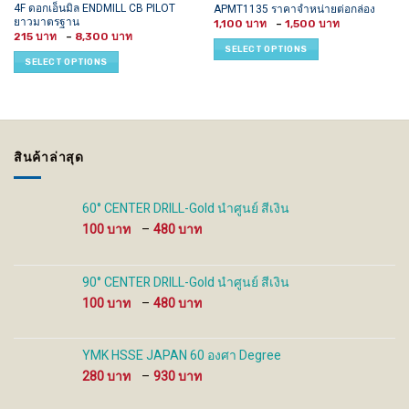
This
This
4F ดอกเอ็นมิล ENDMILL CB PILOT
APMT1135 ราคาจำหน่ายต่อกล่อง
ยาวมาตรฐาน
Price
product
product
1,100
–
1,500
range:
Price
215
–
8,300
has
has
1,100 ฿
range:
SELECT OPTIONS
through
215 ฿
multiple
multiple
SELECT OPTIONS
1,500 ฿
through
variants.
variants.
8,300 ฿
The
The
options
options
may
may
be
be
สินค้าล่าสุด
chosen
chosen
on
on
the
the
60° CENTER DRILL-Gold นำศูนย์ สีเงิน
product
product
Price
100
–
480
page
page
range:
100 ฿
through
90° CENTER DRILL-Gold นำศูนย์ สีเงิน
480 ฿
Price
100
–
480
range:
100 ฿
through
YMK HSSE JAPAN 60 องศา Degree
480 ฿
Price
280
–
930
range:
280 ฿