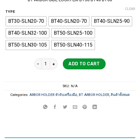
1,790 ฿
through
CLEAR
TYPE
2,990 ฿
BT30-SLN20-70
BT40-SLN20-70
BT40-SLN25-90
BT40-SLN32-100
BT50-SLN25-100
BT50-SLN30-105
BT50-SLN40-115
BT ARBOR SIDE LOCK FLIX BT30 BT40 BT50 quantit
ADD TO CART
SKU:
N/A
Categories:
ARBOR HOLDER หัวจับเครื่องมือ
,
BT ARBOR HOLDER
,
สินค้าทั้งหมด