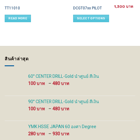
1,300
This
TT11010
DCGT07xx PILOT
product
READ MORE
SELECT OPTIONS
has
multiple
variants.
The
options
may
be
สินค้าล่าสุด
chosen
on
the
60° CENTER DRILL-Gold นำศูนย์ สีเงิน
product
Price
100
–
480
page
range:
100 ฿
through
90° CENTER DRILL-Gold นำศูนย์ สีเงิน
480 ฿
Price
100
–
480
range:
100 ฿
through
YMK HSSE JAPAN 60 องศา Degree
480 ฿
Price
280
–
930
range: