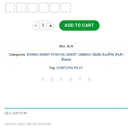
DCMT07xx PILOT quantity
ADD TO CART
SKU:
N/A
Categories:
BORING INSERT POSITIVE
,
INSERT CARBIDE เม็ดมีด อินเสิร์ท
,
สินค้า
ทั้งหมด
Tag:
DCMT0702 PILOT
DESCRIPTION
ADDITIONAL INFORMATION