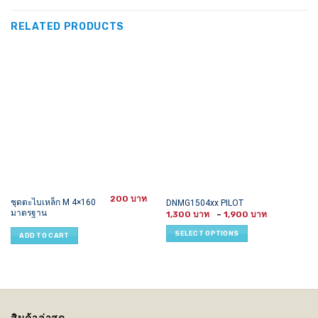
RELATED PRODUCTS
200
This
ชุดตะไบเหล็ก M 4×160
DNMG1504xx PILOT
มาตรฐาน
Price
product
1,300
–
1,900
range:
has
1,300 ฿
SELECT OPTIONS
ADD TO CART
through
multiple
1,900 ฿
variants.
The
options
may
be