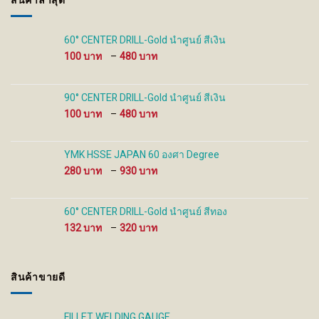
สินค้าล่าสุด
chosen
on
the
60° CENTER DRILL-Gold นำศูนย์ สีเงิน
product
Price
100
–
480
page
range:
100 ฿
through
90° CENTER DRILL-Gold นำศูนย์ สีเงิน
480 ฿
Price
100
–
480
range:
100 ฿
through
YMK HSSE JAPAN 60 องศา Degree
480 ฿
Price
280
–
930
range:
280 ฿
through
60° CENTER DRILL-Gold นำศูนย์ สีทอง
930 ฿
Price
132
–
320
range:
132 ฿
through
สินค้าขายดี
320 ฿
FILLET WELDING GAUGE