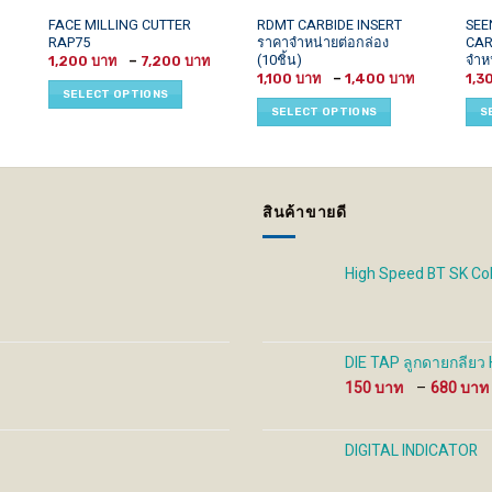
This
This
This
FACE MILLING CUTTER
RDMT CARBIDE INSERT
SEE
RAP75
ราคาจำหน่ายต่อกล่อง
CAR
product
product
prod
(10ชิ้น)
จำหน
Price
1,200
–
7,200
has
has
has
range:
Price
1,100
–
1,400
1,3
1,200 ฿
multiple
multiple
mult
range:
SELECT OPTIONS
through
1,100 ฿
variants.
variants.
vari
7,200 ฿
SELECT OPTIONS
S
through
1,400 ฿
The
The
The
options
options
opti
may
may
may
be
be
be
สินค้าขายดี
chosen
chosen
cho
on
on
on
the
the
the
High Speed BT SK Col
product
product
prod
page
page
pag
DIE TAP ลูกดายกลียว
150
–
680
DIGITAL INDICATOR