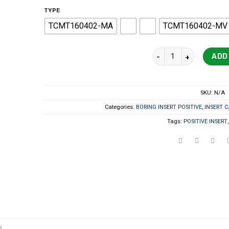
TYPE
TCMT160402-MA
TCMT160402-MV
TCMT1604xx quantity
ADD
SKU:
N/A
Categories:
BORING INSERT POSITIVE
,
INSERT CA
Tags:
POSITIVE INSERT
จ