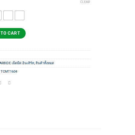
CLEAR
 TO CART
RBIDE เม็ดมีด อินเสิร์ท
,
สินค้าทั้งหมด
,
TCMT1604