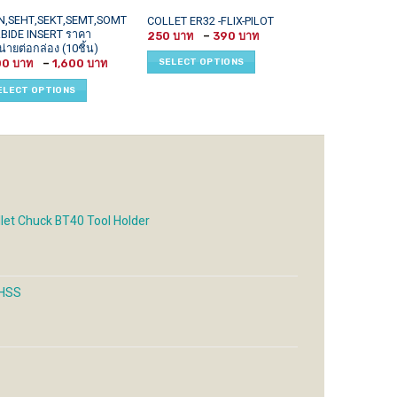
This
This
N,SEHT,SEKT,SEMT,SOMT
COLLET ER32 -FLIX-PILOT
PILOT INSERT 
BIDE INSERT ราคา
Price
uct
product
product
250
–
390
1,200
range:
่ายต่อกล่อง (10ชิ้น)
has
has
250 ฿
Price
SELECT OPTIONS
SELECT OPTI
00
–
1,600
through
iple
multiple
multiple
range:
390 ฿
1,300 ฿
ants.
variants.
variants.
ELECT OPTIONS
through
1,600 ฿
The
The
ons
options
options
may
may
be
be
sen
chosen
chosen
on
on
the
the
let Chuck BT40 Tool Holder
uct
product
product
e
page
page
 HSS
Price
range:
150 ฿
through
680 ฿