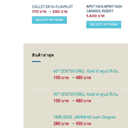
This
This
APKT1604,APMT1604
COLLET ER16 -FLIX-PILOT
CARBIDE INSERT
Price
product
product
170
–
250
range:
1,400
has
has
170 ฿
SELECT OPTIONS
through
multiple
multiple
SELECT OPTIONS
250 ฿
variants.
variants.
The
The
options
options
may
may
be
be
สินค้าล่าสุด
chosen
chosen
on
on
the
the
60° CENTER DRILL-Gold นำศูนย์ สีเงิน
product
product
Price
100
–
480
page
page
range:
100 ฿
through
90° CENTER DRILL-Gold นำศูนย์ สีเงิน
480 ฿
Price
100
–
480
range:
100 ฿
through
YMK HSSE JAPAN 60 องศา Degree
480 ฿
Price
280
–
930