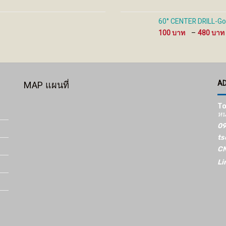
60° CENTER DRILL-Gold
100
–
480
A
MAP แผนที่
To
หน
09
ts
CN
Li