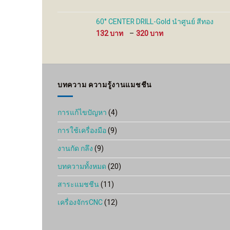
range:
280 ฿
through
60° CENTER DRILL-Gold นำศูนย์ สีทอง
930 ฿
Price
132
–
320
range:
132 ฿
through
320 ฿
บทความ ความรู้งานแมชชีน
การแก้ไขปัญหา
(4)
การใช้เครื่องมือ
(9)
งานกัด กลึง
(9)
บทความทั้งหมด
(20)
สาระแมชชีน
(11)
เครื่องจักรCNC
(12)