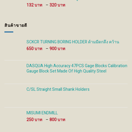
930 ฿
Price
132
–
320
range:
132 ฿
through
สินค้าขายดี
320 ฿
SCKCR TURNING BORING HOLDER ด้ามมีดกลึง คว้าน
Price
650
–
900
range:
650 ฿
through
DASQUA High Accuracy 47PCS Gage Blocks Calibration
900 ฿
Gauge Block Set Made Of High Quality Steel
C/SL Straight Small Shank Holders
MISUMI ENDMILL
Price
250
–
800
range:
250 ฿