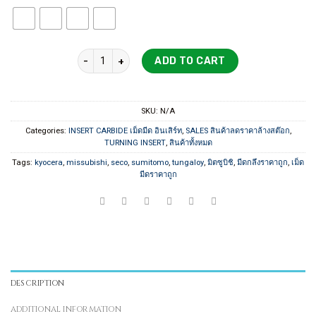
800 ฿
through
950 ฿
INSERT สินค้าลดราคา SDMT SNMG quantity
ADD TO CART
SKU:
N/A
Categories:
INSERT CARBIDE เม็ดมีด อินเสิร์ท
,
SALES สินค้าลดราคาล้างสต๊อก
,
TURNING INSERT
,
สินค้าทั้งหมด
Tags:
kyocera
,
missubishi
,
seco
,
sumitomo
,
tungaloy
,
มิตซูบิชิ
,
มีดกลึงราคาถูก
,
เม็ด
มีดราคาถูก
DESCRIPTION
ADDITIONAL INFORMATION