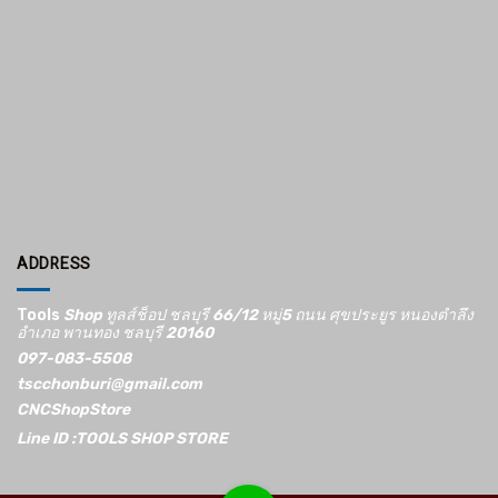
ADDRESS
Tools
Shop ทูลส์ช็อป ชลบุรี 66/12​ หมู่5​ ถนน ศุขประยูร หนองตำลึง
อำเภอ พานทอง ชลบุรี 20160
097-083-5508
tscchonburi@gmail.com
CNCShopStore
Line ID :TOOLS SHOP STORE