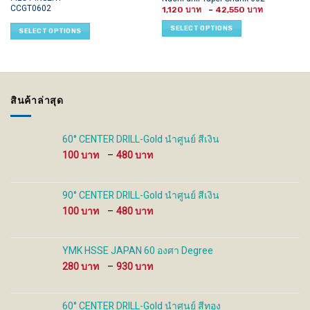
CCGT0602
Price
product
product
1,120
–
42,550
range:
has
has
1,120 ฿
SELECT OPTIONS
SELECT OPTIONS
through
multiple
multiple
42,550 ฿
variants.
variants.
The
The
options
options
may
may
สินค้าล่าสุด
be
be
chosen
chosen
on
on
60° CENTER DRILL-Gold นำศูนย์ สีเงิน
the
the
Price
100
–
480
product
product
range:
page
page
100 ฿
through
90° CENTER DRILL-Gold นำศูนย์ สีเงิน
480 ฿
Price
100
–
480
range:
100 ฿
through
YMK HSSE JAPAN 60 องศา Degree
480 ฿
Price
280
–
930
range:
280 ฿
through
60° CENTER DRILL-Gold นำศูนย์ สีทอง