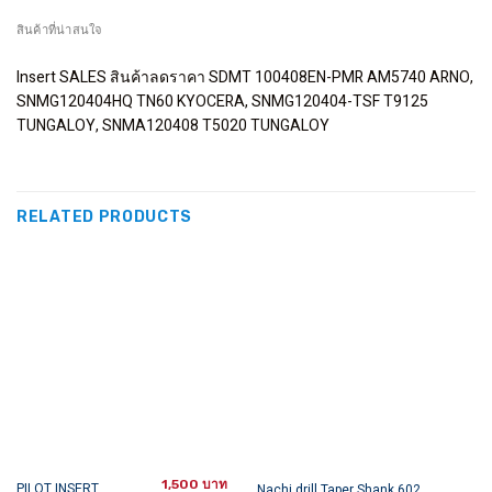
สินค้าที่น่าสนใจ
Insert SALES สินค้าลดราคา SDMT 100408EN-PMR AM5740 ARNO,
SNMG120404HQ TN60 KYOCERA, SNMG120404-TSF T9125
TUNGALOY, SNMA120408 T5020 TUNGALOY
RELATED PRODUCTS
1,500
This
This
PILOT INSERT
Nachi drill Taper Shank 602