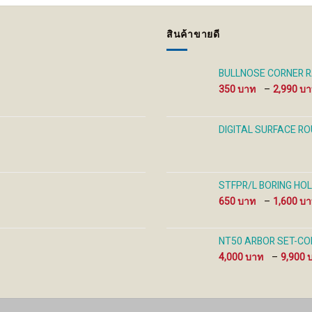
สินค้าขายดี
BULLNOSE CORNER R
350
–
2,990
DIGITAL SURFACE R
STFPR/L BORING HOL
650
–
1,600
NT50 ARBOR SET-COLL
4,000
–
9,900