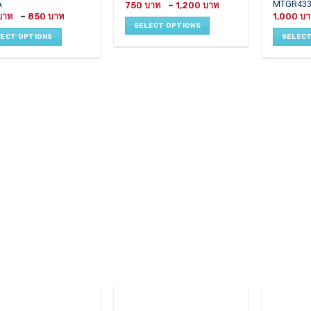
A
MTGR433
Price
750
–
1,200
has
has
range:
Price
–
850
1,000
750 ฿
le
multiple
multiple
range:
SELECT OPTIONS
through
650 ฿
ts.
variants.
variants.
1,200 ฿
LECT OPTIONS
SELECT
through
850 ฿
The
The
ns
options
options
may
may
be
be
en
chosen
chosen
on
on
the
the
ct
product
product
page
page