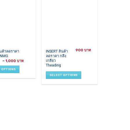
be
chosen
on
the
product
page
900
This
ินค้าลดราคา
INSERT สินค้า
NMG
ลดราคา กลึง
product
เกลียว
Price
–
1,000
has
range:
Theading
850 ฿
multiple
 OPTIONS
through
variants.
1,000 ฿
SELECT OPTIONS
The
options
may
be
chosen
on
the
product
page