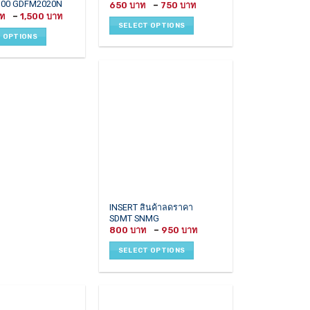
00 GDFM2020N
Price
650
–
750
has
range:
Price
–
1,500
650 ฿
multiple
range:
SELECT OPTIONS
through
1,000 ฿
variants.
750 ฿
 OPTIONS
through
1,500 ฿
The
options
may
be
chosen
on
the
product
page
This
INSERT สินค้าลดราคา
SDMT SNMG
product
Price
800
–
950
has
range:
800 ฿
multiple
SELECT OPTIONS
through
variants.
950 ฿
The
options
may