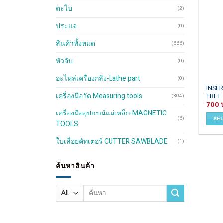
ตะไบ
(2)
ประแจ
(0)
สินค้าทั้งหมด
(666)
หัวจับ
(0)
อะไหล่เครื่องกลึง-Lathe part
(0)
This
INSER
เครื่องมือวัด Measuring tools
TBET
(304)
produ
700
has
เครื่องมืออุปกรณ์แม่เหล็ก-MAGNETIC
multip
(6)
SE
TOOLS
varian
The
ใบเลื่อยคัทเตอร์ CUTTER SAWBLADE
(1)
optio
may
ค้นหาสินค้า
be
chos
on
Search
the
for:
produ
page