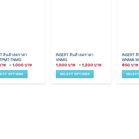
This
This
T สินค้าลดราคา
INSERT สินค้าลดราคา
INSERT ส
 TPMT TNMG
VNMG
WNMA W
ct
product
product
Price
Price
–
1,000
1,000
–
1,200
850
has
has
range:
range:
700 ฿
1,000 ฿
le
multiple
multiple
LECT OPTIONS
SELECT OPTIONS
SELECT
through
through
ts.
variants.
variants.
1,000 ฿
1,200 ฿
The
The
ns
options
options
may
may
be
be
en
chosen
chosen
on
on
the
the
ct
product
product
page
page