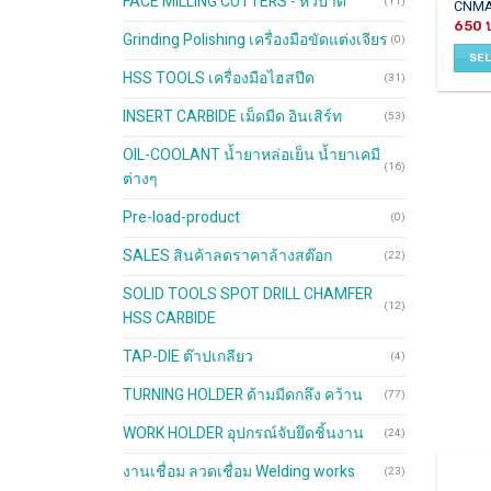
FACE MILLING CUTTERS - หัวปาด
(11)
CNM
has
650
multip
Grinding Polishing เครื่องมือขัดแต่งเจียร
(0)
varian
SE
HSS TOOLS เครื่องมือไฮสปีด
The
(31)
optio
INSERT CARBIDE เม็ดมีด อินเสิร์ท
(53)
may
be
OIL-COOLANT น้ำยาหล่อเย็น น้ำยาเคมี
chos
(16)
ต่างๆ
on
the
Pre-load-product
(0)
produ
SALES สินค้าลดราคาล้างสต๊อก
page
(22)
SOLID TOOLS SPOT DRILL CHAMFER
(12)
HSS CARBIDE
TAP-DIE ต๊าปเกลียว
(4)
TURNING HOLDER ด้ามมีดกลึง คว้าน
(77)
WORK HOLDER อุปกรณ์จับยึดชิ้นงาน
(24)
งานเชื่อม ลวดเชื่อม Welding works
(23)