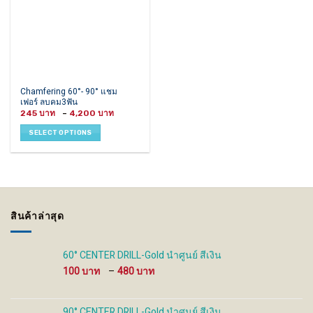
This
Chamfering 60°- 90° แชม
เฟอร์ ลบคม3ฟัน
product
Price
245
–
4,200
has
range:
245 ฿
multiple
SELECT OPTIONS
through
variants.
4,200 ฿
The
options
may
be
chosen
สินค้าล่าสุด
on
the
product
60° CENTER DRILL-Gold นำศูนย์ สีเงิน
page
Price
100
–
480
range:
100 ฿
through
90° CENTER DRILL-Gold นำศูนย์ สีเงิน