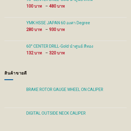
480 ฿
Price
100
–
480
range:
100 ฿
through
YMK HSSE JAPAN 60 องศา Degree
480 ฿
Price
280
–
930
range:
280 ฿
through
60° CENTER DRILL-Gold นำศูนย์ สีทอง
930 ฿
Price
132
–
320
range:
132 ฿
through
สินค้าขายดี
320 ฿
BRAKE ROTOR GAUGE WHEEL ON CALIPER
DIGITAL OUTSIDE NECK CALIPER