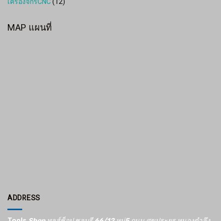
เครื่องจักรCNC
(12)
MAP แผนที่
ADDRESS
Tools
Shop ทูลส์ช็อป ชลบุรี 66/12​ หมู่5​ ถนน ศุขประยูร หนองตำลึง