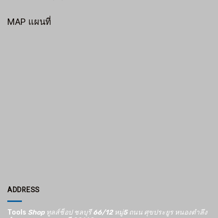
MAP แผนที่
ADDRESS
Tools
Shop ทูลส์ช็อป ชลบุรี 66/12​ หมู่5​ ถนน ศุขประยูร หนองตำลึง