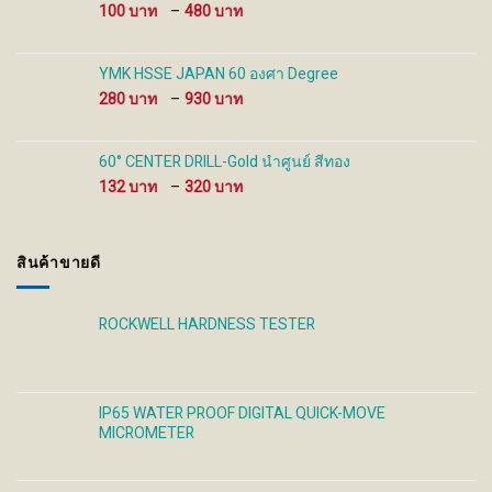
480 ฿
Price
100
–
480
range:
100 ฿
through
YMK HSSE JAPAN 60 องศา Degree
480 ฿
Price
280
–
930
range:
280 ฿
through
60° CENTER DRILL-Gold นำศูนย์ สีทอง
930 ฿
Price
132
–
320
range:
132 ฿
through
สินค้าขายดี
320 ฿
ROCKWELL HARDNESS TESTER
IP65 WATER PROOF DIGITAL QUICK-MOVE
MICROMETER