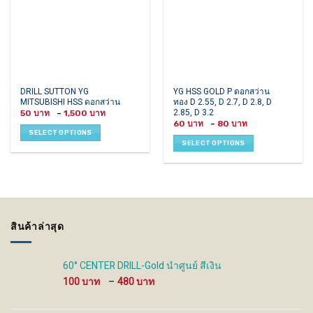
This
This
DRILL SUTTON YG
YG HSS GOLD P ดอกสว่าน
MITSUBISHI HSS ดอกสว่าน
ทอง D 2.55, D 2.7, D 2.8, D
product
product
2.85, D 3.2
Price
50
–
1,500
has
has
range:
Price
60
–
80
50 ฿
multiple
multiple
range:
SELECT OPTIONS
through
60 ฿
variants.
variants.
1,500 ฿
SELECT OPTIONS
through
80 ฿
The
The
options
options
may
may
be
be
chosen
chosen
on
on
สินค้าล่าสุด
the
the
product
product
page
page
60° CENTER DRILL-Gold นำศูนย์ สีเงิน
Price
100
–
480
range:
100 ฿