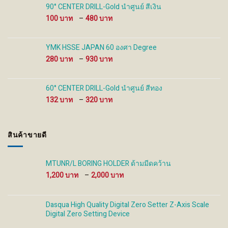
through
90° CENTER DRILL-Gold นำศูนย์ สีเงิน
480 ฿
Price
100
–
480
range:
100 ฿
through
YMK HSSE JAPAN 60 องศา Degree
480 ฿
Price
280
–
930
range:
280 ฿
through
60° CENTER DRILL-Gold นำศูนย์ สีทอง
930 ฿
Price
132
–
320
range:
132 ฿
through
สินค้าขายดี
320 ฿
MTUNR/L BORING HOLDER ด้ามมีดคว้าน
Price
1,200
–
2,000
range:
1,200 ฿
through
Dasqua High Quality Digital Zero Setter Z-Axis Scale
2,000 ฿
Digital Zero Setting Device