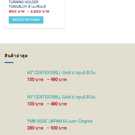
This
TURNING HOLDER
TUNGALOY ด้ามกลึงแท้
product
Price
800
–
2,500
has
range:
800 ฿
multiple
SELECT OPTIONS
through
variants.
2,500 ฿
The
options
may
be
chosen
สินค้าล่าสุด
on
the
product
60° CENTER DRILL-Gold นำศูนย์ สีเงิน
page
Price
100
–
480
range:
100 ฿
through
90° CENTER DRILL-Gold นำศูนย์ สีเงิน
480 ฿
Price
100
–
480
range:
100 ฿
through
YMK HSSE JAPAN 60 องศา Degree
480 ฿
Price
280
–
930
range: