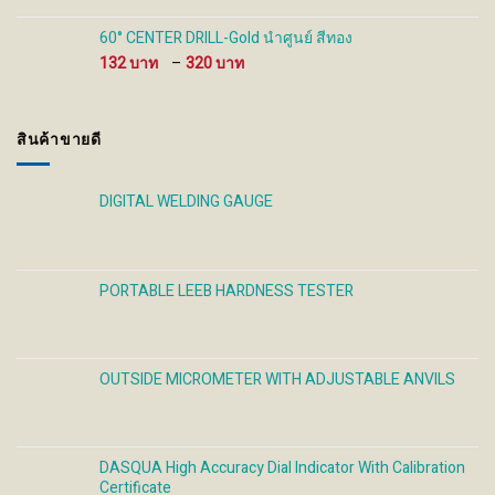
280 ฿
through
60° CENTER DRILL-Gold นำศูนย์ สีทอง
930 ฿
Price
132
–
320
range:
132 ฿
through
สินค้าขายดี
320 ฿
DIGITAL WELDING GAUGE
PORTABLE LEEB HARDNESS TESTER
OUTSIDE MICROMETER WITH ADJUSTABLE ANVILS
DASQUA High Accuracy Dial Indicator With Calibration
Certificate