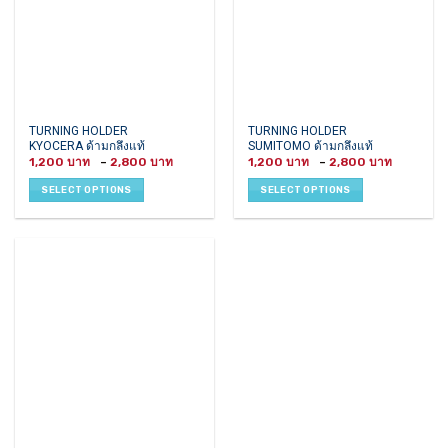
This
This
TURNING HOLDER
TURNING HOLDER
KYOCERA ด้ามกลึงแท้
SUMITOMO ด้ามกลึงแท้
product
product
Price
Price
1,200
–
2,800
1,200
–
2,800
has
has
range:
range:
1,200 ฿
1,200 ฿
multiple
multiple
SELECT OPTIONS
SELECT OPTIONS
through
throug
variants.
variants.
2,800 ฿
2,800 ฿
The
The
options
options
may
may
be
be
chosen
chosen
on
on
the
the
product
product
page
page