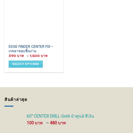
This
EDGE FINDER CENTER FIX –
เกจหาขอบชิ้นงาน
product
Price
390
–
1,500
has
range:
390 ฿
multiple
SELECT OPTIONS
through
variants.
1,500 ฿
The
options
may
be
chosen
สินค้าล่าสุด
on
the
product
60° CENTER DRILL-Gold นำศูนย์ สีเงิน
page
Price
100
–
480
range: