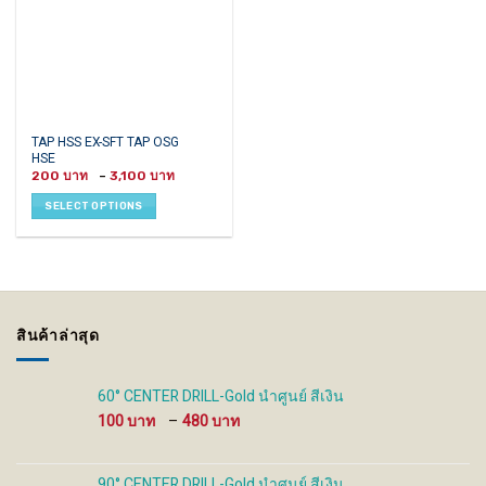
This
TAP HSS EX-SFT TAP OSG
HSE
product
Price
200
–
3,100
has
range:
200 ฿
multiple
SELECT OPTIONS
through
variants.
3,100 ฿
The
options
may
be
chosen
สินค้าล่าสุด
on
the
product
60° CENTER DRILL-Gold นำศูนย์ สีเงิน
page
Price
100
–
480
range:
100 ฿
through
90° CENTER DRILL-Gold นำศูนย์ สีเงิน