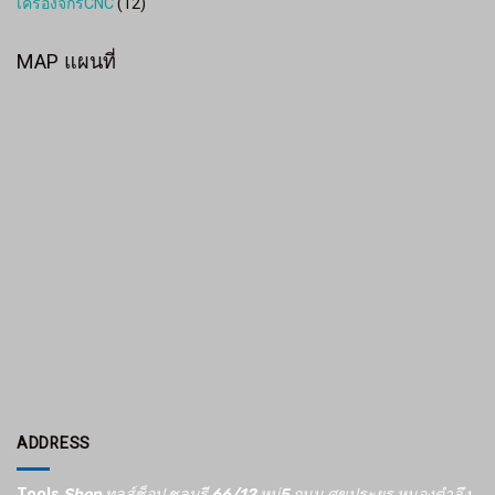
เครื่องจักรCNC
(12)
MAP แผนที่
ADDRESS
Tools
Shop ทูลส์ช็อป ชลบุรี 66/12​ หมู่5​ ถนน ศุขประยูร หนองตำลึง