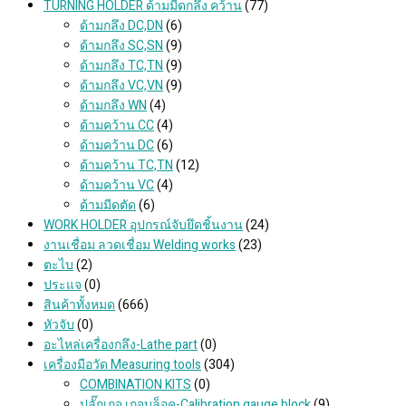
TURNING HOLDER ด้ามมีดกลึง คว้าน
(77)
ด้ามกลึง DC,DN
(6)
ด้ามกลึง SC,SN
(9)
ด้ามกลึง TC,TN
(9)
ด้ามกลึง VC,VN
(9)
ด้ามกลึง WN
(4)
ด้ามคว้าน CC
(4)
ด้ามคว้าน DC
(6)
ด้ามคว้าน TC,TN
(12)
ด้ามคว้าน VC
(4)
ด้ามมีดตัด
(6)
WORK HOLDER อุปกรณ์จับยึดชิ้นงาน
(24)
งานเชื่อม ลวดเชื่อม Welding works
(23)
ตะไบ
(2)
ประแจ
(0)
สินค้าทั้งหมด
(666)
หัวจับ
(0)
อะไหล่เครื่องกลึง-Lathe part
(0)
เครื่องมือวัด Measuring tools
(304)
COMBINATION KITS
(0)
ปลั๊กเกจ เกจบล็อค-Calibration gauge block
(9)