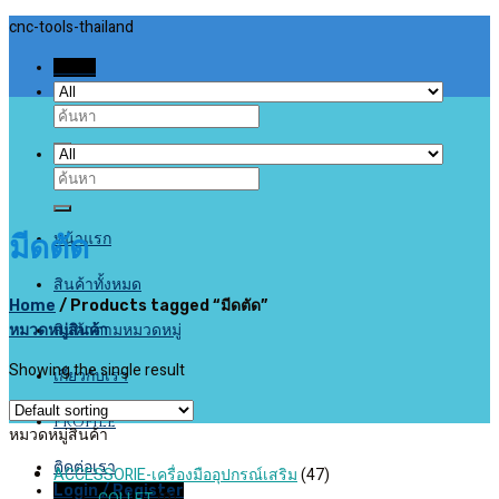
Skip
cnc-tools-thailand
to
Menu
content
Search
for:
Search
for:
หน้าแรก
มีดตัด
สินค้าทั้งหมด
Home
/
Products tagged “มีดตัด”
หมวดหมู่สินค้า
สินค้าตามหมวดหมู่
Showing the single result
เกี่ยวกับเรา
Profile
หมวดหมู่สินค้า
ติดต่อเรา
ACCESSORIE-เครื่องมืออุปกรณ์เสริม
(47)
Login / Register