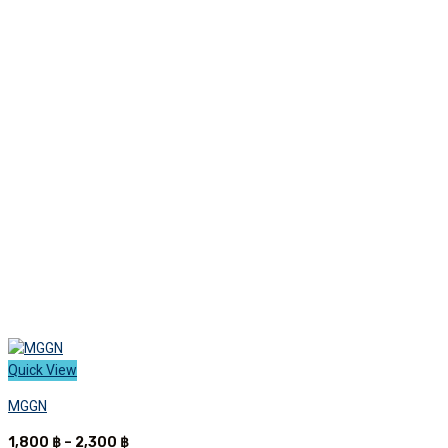
Quick View
MGGN
Price
1,800
฿
–
2,300
฿