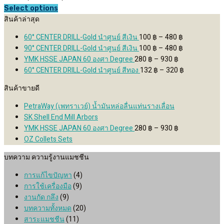
range:
Select options
This
สินค้าล่าสุด
1,800 ฿
product
through
Price
60° CENTER DRILL-Gold นำศูนย์ สีเงิน
100
฿
–
480
฿
has
2,300 ฿
range:
Price
90° CENTER DRILL-Gold นำศูนย์ สีเงิน
100
฿
–
480
฿
multiple
Price
100 ฿
range:
YMK HSSE JAPAN 60 องศา Degree
280
฿
–
930
฿
variants.
range:
through
100 ฿
Price
60° CENTER DRILL-Gold นำศูนย์ สีทอง
132
฿
–
320
฿
The
280 ฿
480 ฿
through
range:
options
สินค้าขายดี
through
480 ฿
132 ฿
may
930 ฿
through
PetraWay (เพทราเวย์) น้ำมันหล่อลื่นแท่นรางเลื่อน
be
320 ฿
SK Shell End Mill Arbors
chosen
Price
YMK HSSE JAPAN 60 องศา Degree
280
฿
–
930
฿
on
range:
OZ Collets Sets
the
280 ฿
product
บทความ ความรู้งานแมชชีน
through
page
930 ฿
การแก้ไขปัญหา
(4)
การใช้เครื่องมือ
(9)
งานกัด กลึง
(9)
บทความทั้งหมด
(20)
สาระแมชชีน
(11)