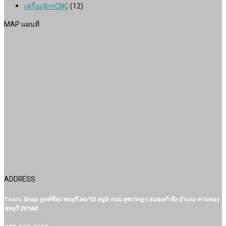
เครื่องจักรCNC
(12)
MAP แผนที่
ADDRESS
Tools
Shop ทูลส์ช็อป ชลบุรี 66/12​ หมู่5​ ถนน ศุขประยูร หนองตำลึง อำเภอ พานทอง
ชลบุรี 20160