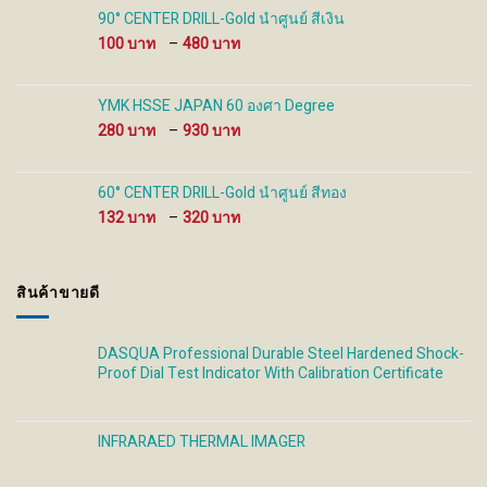
through
90° CENTER DRILL-Gold นำศูนย์ สีเงิน
480 ฿
Price
100
–
480
range:
100 ฿
through
YMK HSSE JAPAN 60 องศา Degree
480 ฿
Price
280
–
930
range:
280 ฿
through
60° CENTER DRILL-Gold นำศูนย์ สีทอง
930 ฿
Price
132
–
320
range:
132 ฿
through
สินค้าขายดี
320 ฿
DASQUA Professional Durable Steel Hardened Shock-
Proof Dial Test Indicator With Calibration Certificate
INFRARAED THERMAL IMAGER