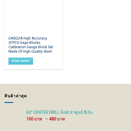
DASQUA High Accuracy
47PCS Gage Blocks
Calibration Gauge Block Set
Made Of High Quality Steel
READ MORE
สินค้าล่าสุด
60° CENTER DRILL-Gold นำศูนย์ สีเงิน
Price
100
–
480
range:
100 ฿