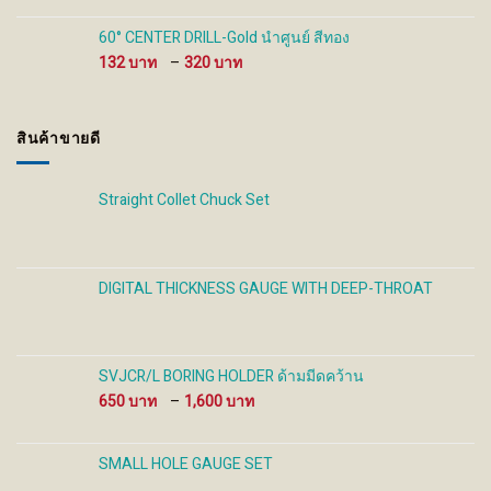
280 ฿
through
60° CENTER DRILL-Gold นำศูนย์ สีทอง
930 ฿
Price
132
–
320
range:
132 ฿
through
สินค้าขายดี
320 ฿
Straight Collet Chuck Set
DIGITAL THICKNESS GAUGE WITH DEEP-THROAT
SVJCR/L BORING HOLDER ด้ามมีดคว้าน
Price
650
–
1,600
range:
650 ฿
through
SMALL HOLE GAUGE SET
1,600 ฿