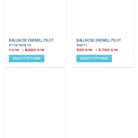
This
This
BALLNOSE ENDMILL PILOT
BALLNOSE ENDMILL PILOT
ยาวมาตรฐาน
รุ่นยาว
product
product
Price
Price
1
–
8,500
320
–
3,700
has
has
range:
range:
1 ฿
320 ฿
multiple
multiple
SELECT OPTIONS
SELECT OPTIONS
through
through
variants.
variants.
8,500 ฿
3,700 ฿
The
The
options
options
may
may
be
be
chosen
chosen
on
on
the
the
product
product
page
page