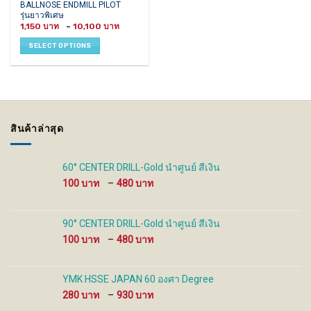
This
BALLNOSE ENDMILL PILOT
รุ่นยาวพิเศษ
product
Price
1,150
–
10,100
has
range:
1,150 ฿
multiple
SELECT OPTIONS
through
variants.
10,100 ฿
The
options
may
be
chosen
สินค้าล่าสุด
on
the
product
60° CENTER DRILL-Gold นำศูนย์ สีเงิน
page
Price
100
–
480
range:
100 ฿
through
90° CENTER DRILL-Gold นำศูนย์ สีเงิน
480 ฿
Price
100
–
480
range:
100 ฿
through
YMK HSSE JAPAN 60 องศา Degree
480 ฿
Price
280
–
930
range: