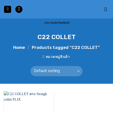
Skip
to
content
cnc-tools-thailand
C22 COLLET
Home
/
Products tagged “C22 COLLET”
หมวดหมู่สินค้า