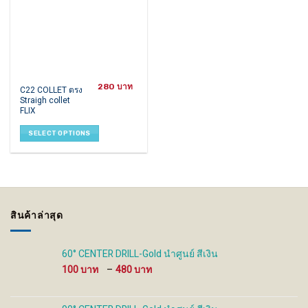
280
This
C22 COLLET ตรง
Straigh collet
product
FLIX
has
multiple
SELECT OPTIONS
variants.
The
options
may
be
chosen
สินค้าล่าสุด
on
the
product
60° CENTER DRILL-Gold นำศูนย์ สีเงิน
page
Price
100
–
480
range:
100 ฿
through