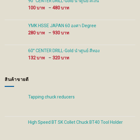
90° CENTER DRILL-Gold นำศูนย์ สีเงิน
480 ฿
Price
100
–
480
range:
100 ฿
through
YMK HSSE JAPAN 60 องศา Degree
480 ฿
Price
280
–
930
range:
280 ฿
through
60° CENTER DRILL-Gold นำศูนย์ สีทอง
930 ฿
Price
132
–
320
range:
132 ฿
through
สินค้าขายดี
320 ฿
Tapping chuck reducers
High Speed BT SK Collet Chuck BT40 Tool Holder