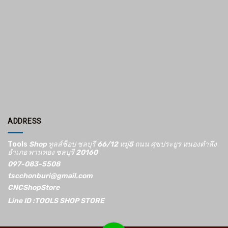
ADDRESS
Tools
Shop ทูลส์ช็อป ชลบุรี 66/12​ หมู่5​ ถนน ศุขประยูร หนองตำลึง
อำเภอ พานทอง ชลบุรี 20160
097-083-5508
tscchonburi@gmail.com
CNCShopStore
Line ID :TOOLS SHOP STORE