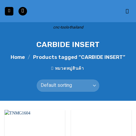
Skip
to
content
cnc-tools-thailand
CARBIDE INSERT
Home
/
Products tagged “CARBIDE INSERT”
หมวดหมู่สินค้า