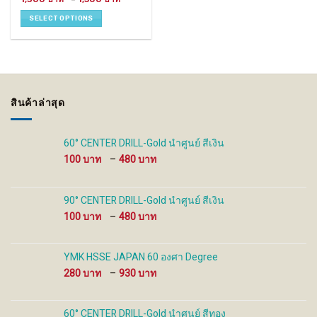
range:
has
1,300 ฿
SELECT OPTIONS
through
multiple
1,500 ฿
variants.
The
options
may
be
สินค้าล่าสุด
chosen
on
the
60° CENTER DRILL-Gold นำศูนย์ สีเงิน
product
Price
100
–
480
page
range:
100 ฿
through
90° CENTER DRILL-Gold นำศูนย์ สีเงิน
480 ฿
Price
100
–
480
range:
100 ฿
through
YMK HSSE JAPAN 60 องศา Degree
480 ฿
Price
280
–
930
range:
280 ฿
through
60° CENTER DRILL-Gold นำศูนย์ สีทอง