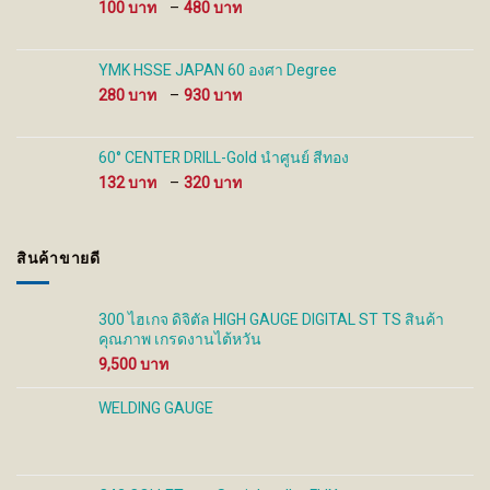
Price
100
–
480
range:
100 ฿
through
YMK HSSE JAPAN 60 องศา Degree
480 ฿
Price
280
–
930
range:
280 ฿
through
60° CENTER DRILL-Gold นำศูนย์ สีทอง
930 ฿
Price
132
–
320
range:
132 ฿
through
สินค้าขายดี
320 ฿
300 ไฮเกจ ดิจิตัล HIGH GAUGE DIGITAL ST TS สินค้า
คุณภาพ เกรดงานไต้หวัน
9,500
WELDING GAUGE