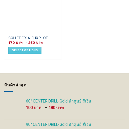
This
COLLET ER16 -FLIX-PILOT
Price
product
170
–
250
range:
has
170 ฿
SELECT OPTIONS
through
multiple
250 ฿
variants.
The
options
may
be
สินค้าล่าสุด
chosen
on
the
60° CENTER DRILL-Gold นำศูนย์ สีเงิน
product
Price
100
–
480
page
range:
100 ฿
through
90° CENTER DRILL-Gold นำศูนย์ สีเงิน
480 ฿