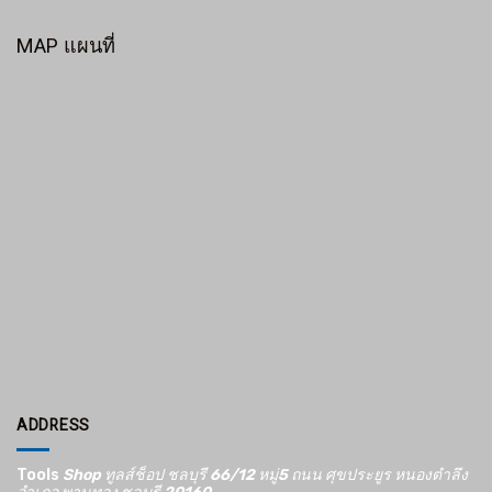
MAP แผนที่
ADDRESS
Tools
Shop ทูลส์ช็อป ชลบุรี 66/12​ หมู่5​ ถนน ศุขประยูร หนองตำลึง