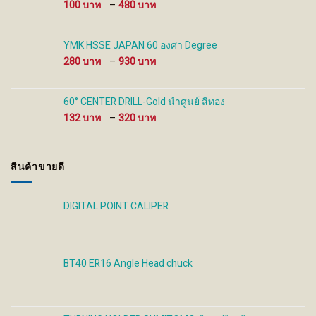
Price
100
–
480
range:
100 ฿
through
YMK HSSE JAPAN 60 องศา Degree
480 ฿
Price
280
–
930
range:
280 ฿
through
60° CENTER DRILL-Gold นำศูนย์ สีทอง
930 ฿
Price
132
–
320
range:
132 ฿
through
สินค้าขายดี
320 ฿
DIGITAL POINT CALIPER
BT40 ER16 Angle Head chuck