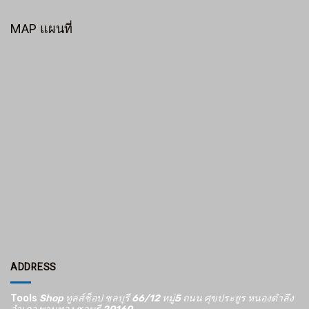
MAP แผนที่
ADDRESS
Tools
Shop ทูลส์ช็อป ชลบุรี 66/12​ หมู่5​ ถนน ศุขประยูร หนองตำลึง