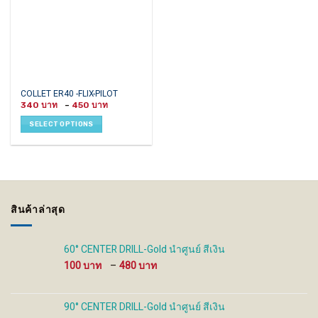
This
COLLET ER40 -FLIX-PILOT
Price
product
340
–
450
range:
has
340 ฿
SELECT OPTIONS
through
multiple
450 ฿
variants.
The
options
may
be
สินค้าล่าสุด
chosen
on
the
60° CENTER DRILL-Gold นำศูนย์ สีเงิน
product
Price
100
–
480
page
range:
100 ฿
through
90° CENTER DRILL-Gold นำศูนย์ สีเงิน
480 ฿