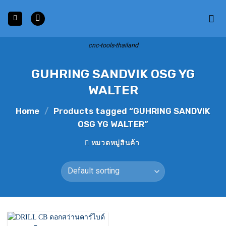
Skip
to
content
cnc-tools-thailand
GUHRING SANDVIK OSG YG
WALTER
Home
/
Products tagged “GUHRING SANDVIK
OSG YG WALTER”
หมวดหมู่สินค้า