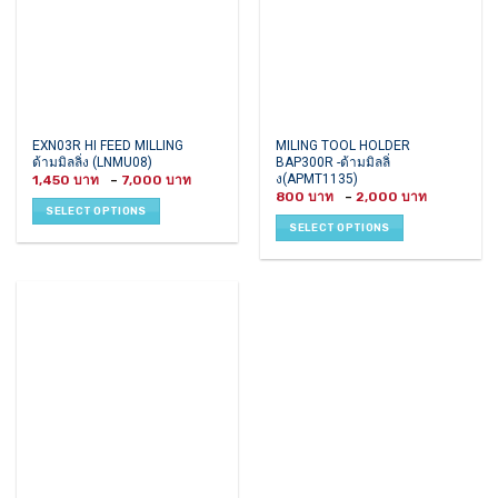
This
This
EXN03R HI FEED MILLING
MILING TOOL HOLDER
ด้ามมิลลิ่ง (LNMU08)
BAP300R -ด้ามมิลลิ่
product
product
ง(APMT1135)
Price
1,450
–
7,000
has
has
range:
Price
800
–
2,000
1,450 ฿
multiple
multiple
range:
SELECT OPTIONS
through
800 ฿
variants.
variants.
7,000 ฿
SELECT OPTIONS
through
2,000 ฿
The
The
options
options
may
may
be
be
chosen
chosen
on
on
the
the
product
product
page
page