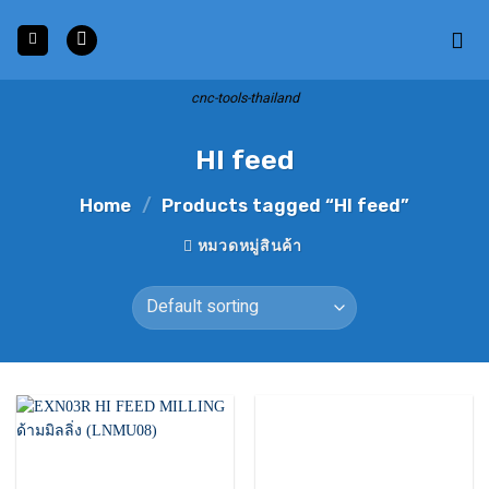
Skip
to
content
cnc-tools-thailand
HI feed
Home
/
Products tagged “HI feed”
หมวดหมู่สินค้า