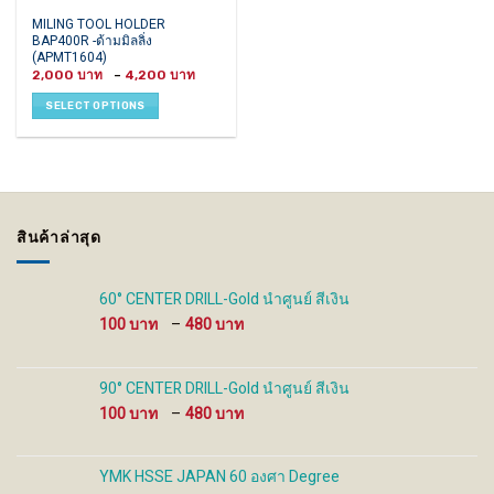
This
MILING TOOL HOLDER
BAP400R -ด้ามมิลลิ่ง
product
(APMT1604)
has
Price
2,000
–
4,200
multiple
range:
2,000 ฿
variants.
SELECT OPTIONS
through
4,200 ฿
The
options
may
be
chosen
on
สินค้าล่าสุด
the
product
page
60° CENTER DRILL-Gold นำศูนย์ สีเงิน
Price
100
–
480
range:
100 ฿
through
90° CENTER DRILL-Gold นำศูนย์ สีเงิน
480 ฿
Price
100
–
480
range:
100 ฿
through
YMK HSSE JAPAN 60 องศา Degree
480 ฿