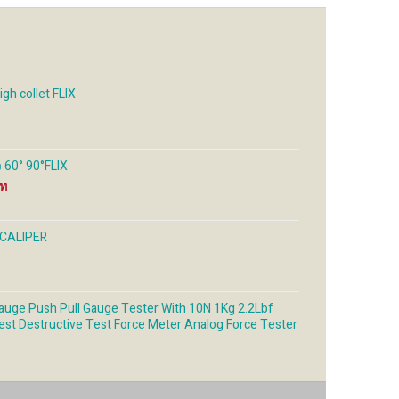
gh collet FLIX
60° 90°FLIX
Price
range:
690 ฿
through
 CALIPER
2,250 ฿
uge Push Pull Gauge Tester With 10N 1Kg 2.2Lbf
est Destructive Test Force Meter Analog Force Tester