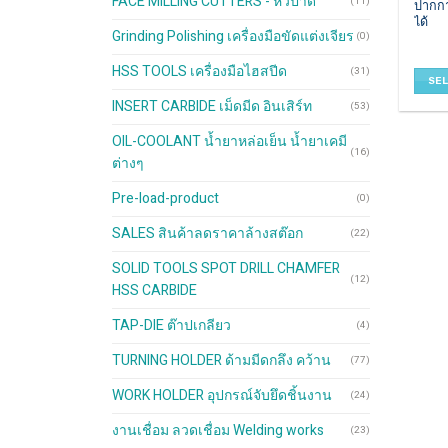
FACE MILLING CUTTERS - หัวปาด
(11)
ปากกา
has
ได้
multip
Grinding Polishing เครื่องมือขัดแต่งเจียร
(0)
varian
HSS TOOLS เครื่องมือไฮสปีด
The
(31)
SE
optio
INSERT CARBIDE เม็ดมีด อินเสิร์ท
(53)
may
be
OIL-COOLANT น้ำยาหล่อเย็น น้ำยาเคมี
chos
(16)
ต่างๆ
on
the
Pre-load-product
(0)
produ
SALES สินค้าลดราคาล้างสต๊อก
page
(22)
SOLID TOOLS SPOT DRILL CHAMFER
(12)
HSS CARBIDE
TAP-DIE ต๊าปเกลียว
(4)
TURNING HOLDER ด้ามมีดกลึง คว้าน
(77)
WORK HOLDER อุปกรณ์จับยึดชิ้นงาน
(24)
งานเชื่อม ลวดเชื่อม Welding works
(23)