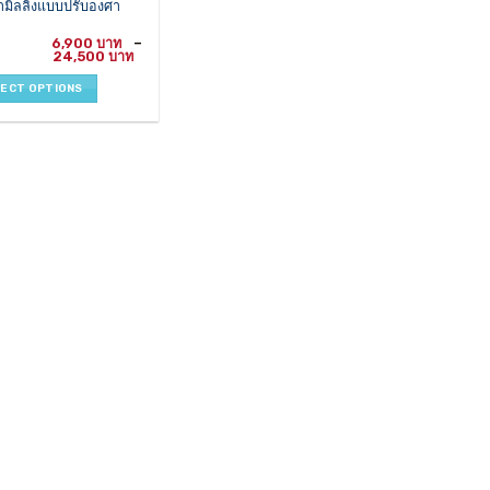
มิลลิ่งแบบปรับองศา
le
6,900
–
Price
24,500
ts.
range:
6,900 ฿
LECT OPTIONS
through
ns
24,500 ฿
en
ct