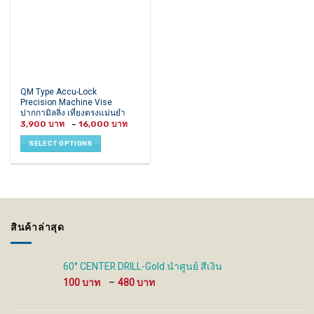
This
QM Type Accu-Lock
Precision Machine Vise
product
ปากกามิลลิ่ง เที่ยงตรงแม่นยำ
has
Price
3,900
–
16,000
multiple
range:
3,900 ฿
variants.
SELECT OPTIONS
through
16,000 ฿
The
options
may
be
chosen
on
สินค้าล่าสุด
the
product
page
60° CENTER DRILL-Gold นำศูนย์ สีเงิน
Price
100
–
480
range:
100 ฿