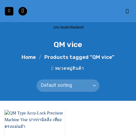
Skip
to
content
cnc-tools-thailand
QM vice
Home
/
Products tagged “QM vice”
หมวดหมู่สินค้า