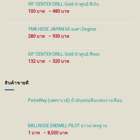
through
90° CENTER DRILL-Gold นำศูนย์ สีเงิน
480 ฿
Price
100
–
480
range:
100 ฿
through
YMK HSSE JAPAN 60 องศา Degree
480 ฿
Price
280
–
930
range:
280 ฿
through
60° CENTER DRILL-Gold นำศูนย์ สีทอง
930 ฿
Price
132
–
320
range:
132 ฿
through
สินค้าขายดี
320 ฿
PetraWay (เพทราเวย์) น้ำมันหล่อลื่นแท่นรางเลื่อน
BALLNOSE ENDMILL PILOT ยาวมาตรฐาน
Price
1
–
8,500
range: