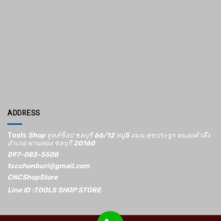
ADDRESS
Tools
Shop ทูลส์ช็อป ชลบุรี 66/12​ หมู่5​ ถนน ศุขประยูร หนองตำลึง
อำเภอ พานทอง ชลบุรี 20160
097-083-5508
tscchonburi@gmail.com
CNCShopStore
Line ID :TOOLS SHOP STORE