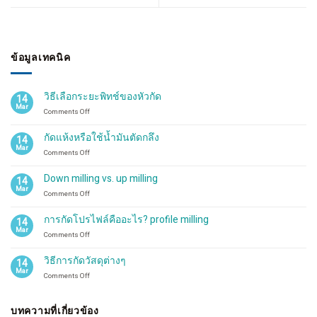
ข้อมูลเทคนิค
วิธีเลือกระยะพิทช์ของหัวกัด
14
Mar
on
Comments Off
วิธี
เลือก
กัดแห้งหรือใช้น้ำมันตัดกลึง
14
ระ
Mar
on
Comments Off
ยะ
กัด
พิทช์
แห้ง
ของ
Down milling vs. up milling
14
หรือ
หัว
Mar
on
Comments Off
ใช้
กัด
Down
น้ำมัน
milling
ตัด
การกัดโปรไฟล์คืออะไร? profile milling
14
vs.
กลึง
Mar
on
Comments Off
up
การ
milling
กัด
วิธีการกัดวัสดุต่างๆ
14
โปรไฟล์
Mar
on
Comments Off
คือ
วิธี
อะไร?
การ
profile
กัด
บทความที่เกี่ยวข้อง
milling