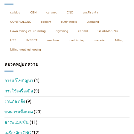
วัสดุ
ต่างๆ
carbide
CBN
ceramic
CNC
cncคืออะไร
CONTROLCNC
coolant
cuttingtools
Diamond
Down milling vs. up milling
drymilling
endmill
GEARMAKING
HSS
INSERT
machine
machinning
material
Milling
Milling troubleshooting
หมวดหมู่บทความ
การแก้ไขปัญหา
(4)
การใช้เครื่องมือ
(9)
งานกัด กลึง
(9)
บทความทั้งหมด
(20)
สาระแมชชีน
(11)
เครื่องจักรCNC
(12)