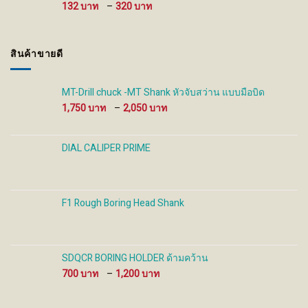
930 ฿
Price
132
–
320
range:
132 ฿
through
สินค้าขายดี
320 ฿
MT-Drill chuck -MT Shank หัวจับสว่าน แบบมือบิด
Price
1,750
–
2,050
range:
1,750 ฿
through
DIAL CALIPER PRIME
2,050 ฿
F1 Rough Boring Head Shank
SDQCR BORING HOLDER ด้ามคว้าน
Price
700
–
1,200
range:
700 ฿