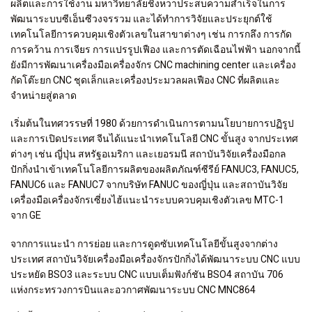
ผลิตและการใช้งาน มหาวิทยาลัยชิงหวาประสบความสำเร็จในการ
พัฒนาระบบซีเอ็นซีวงจรรวม และได้ทำการวิจัยและประยุกต์ใช้
เทคโนโลยีการควบคุมเชิงตัวเลขในสาขาต่างๆ เช่น การกลึง การกัด
การคว้าน การเจียร การแปรรูปเฟือง และการตัดเฉือนไฟฟ้า นอกจากนี้
ยังมีการพัฒนาเครื่องมือเครื่องจักร CNC machining center และเครื่อง
กัดโต๊ะยก CNC ชุดเล็กและเครื่องประมวลผลเฟือง CNC ที่ผลิตและ
จำหน่ายสู่ตลาด
เริ่มต้นในทศวรรษที่ 1980 ด้วยการดำเนินการตามนโยบายการปฏิรูป
และการเปิดประเทศ จีนได้แนะนำเทคโนโลยี CNC ขั้นสูง จากประเทศ
ต่างๆ เช่น ญี่ปุ่น สหรัฐอเมริกา และเยอรมนี สถาบันวิจัยเครื่องมือกล
ปักกิ่งนำเข้าเทคโนโลยีการผลิตของผลิตภัณฑ์ซีรีย์ FANUC3, FANUC5,
FANUC6 และ FANUC7 จากบริษัท FANUC ของญี่ปุ่น และสถาบันวิจัย
เครื่องมือเครื่องจักรเซี่ยงไฮ้แนะนำระบบควบคุมเชิงตัวเลข MTC-1
จาก GE
จากการแนะนำ การย่อย และการดูดซับเทคโนโลยีขั้นสูงจากต่าง
ประเทศ สถาบันวิจัยเครื่องมือเครื่องจักรปักกิ่งได้พัฒนาระบบ CNC แบบ
ประหยัด BSO3 และระบบ CNC แบบเต็มฟังก์ชัน BSO4 สถาบัน 706
แห่งกระทรวงการบินและอวกาศพัฒนาระบบ CNC MNC864