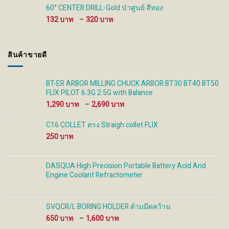
through
60° CENTER DRILL-Gold นำศูนย์ สีทอง
930 ฿
Price
132
–
320
range:
132 ฿
through
สินค้าขายดี
320 ฿
BT-ER ARBOR MILLING CHUCK ARBOR BT30 BT40 BT50
FLIX PILOT 6.3G 2.5G with Balance
Price
1,290
–
2,690
range:
1,290 ฿
C16 COLLET ตรง Straigh collet FLIX
through
250
2,690 ฿
DASQUA High Precision Portable Battery Acid And
Engine Coolant Refractometer
SVQCR/L BORING HOLDER ด้ามมีดคว้าน
Price
650
–
1,600
range: