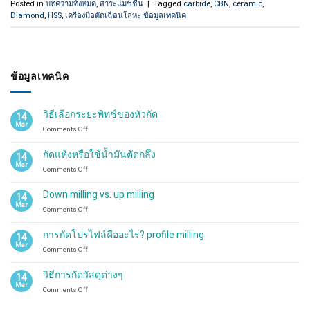
Posted in
บทความทั้งหมด
,
สาระแมชชีน
|
Tagged
carbide
,
CBN
,
ceramic
,
Diamond
,
HSS
,
เครื่องมือตัดเฉือนโลหะ ข้อมูลเทคนิค
ข้อมูลเทคนิค
วิธีเลือกระยะพิทช์ของหัวกัด
14
Mar
on
Comments Off
วิธี
เลือก
กัดแห้งหรือใช้น้ำมันตัดกลึง
14
ระ
Mar
on
Comments Off
ยะ
กัด
พิทช์
แห้ง
ของ
Down milling vs. up milling
14
หรือ
หัว
Mar
on
Comments Off
ใช้
กัด
Down
น้ำมัน
milling
ตัด
การกัดโปรไฟล์คืออะไร? profile milling
14
vs.
กลึง
Mar
on
Comments Off
up
การ
milling
กัด
วิธีการกัดวัสดุต่างๆ
14
โปรไฟล์
Mar
on
Comments Off
คือ
วิธี
อะไร?
การ