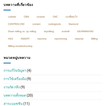
profile
กัด
บทความที่เกี่ยวข้อง
milling
วัสดุ
ต่างๆ
carbide
CBN
ceramic
CNC
cncคืออะไร
CONTROLCNC
coolant
cuttingtools
Diamond
Down milling vs. up milling
drymilling
endmill
GEARMAKING
HSS
INSERT
machine
machinning
material
Milling
Milling troubleshooting
หมวดหมู่บทความ
การแก้ไขปัญหา
(4)
การใช้เครื่องมือ
(9)
งานกัด กลึง
(9)
บทความทั้งหมด
(20)
สาระแมชชีน
(11)