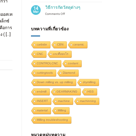
กว่า
การ
กัด
วิธีการกัดวัสดุต่างๆ
14
โปรไฟล์
Mar
ิมออสเท
on
Comments Off
คือ
วิธี
อะไร?
ล็กซ์
การ
profile
คือการ
กัด
บทความที่เกี่ยวข้อง
milling
วัสดุ
 ( […]
ต่างๆ
carbide
CBN
ceramic
CNC
cncคืออะไร
CONTROLCNC
coolant
cuttingtools
Diamond
Down milling vs. up milling
drymilling
endmill
GEARMAKING
HSS
INSERT
machine
machinning
material
Milling
Milling troubleshooting
หมวดหมู่บทความ