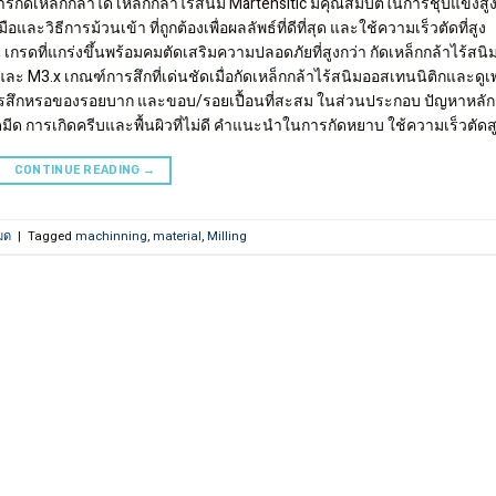
ัดเหล็กกล้าได้ เหล็กกล้าไร้สนิม Martensitic มีคุณสมบัติในการชุบแข็งสูง
และวิธีการม้วนเข้า ที่ถูกต้องเพื่อผลลัพธ์ที่ดีที่สุด และใช้ความเร็วตัดที่สูง
น เกรดที่แกร่งขึ้นพร้อมคมตัดเสริมความปลอดภัยที่สูงกว่า กัดเหล็กกล้าไร้สน
ละ M3.x เกณฑ์การสึกที่เด่นชัดเมื่อกัดเหล็กกล้าไร้สนิมออสเทนนิติกและดูเพ
 การสึกหรอของรอยบาก และขอบ/รอยเปื้อนที่สะสม ในส่วนประกอบ ปัญหาหลัก
ีด การเกิดครีบและพื้นผิวที่ไม่ดี คำแนะนำในการกัดหยาบ ใช้ความเร็วตัดสูง
CONTINUE READING
→
มด
|
Tagged
machinning
,
material
,
Milling