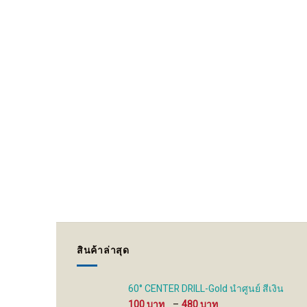
สินค้าล่าสุด
60° CENTER DRILL-Gold นำศูนย์ สีเงิน
Price
100
–
480