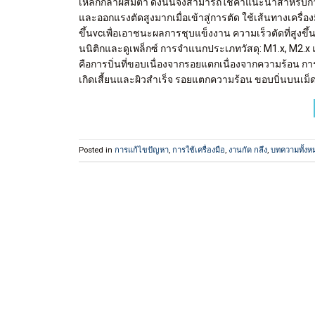
เหล็กกล้าผสมต่ำ ดังนั้นจึงสามารถใช้คำแนะนำสำหรับการก
และออกแรงตัดสูงมากเมื่อเข้าสู่การตัด ใช้เส้นทางเครื่องมือ
ขึ้นvcเพื่อเอาชนะผลการชุบแข็งงาน ความเร็วตัดที่สูงขึ้
นนิติกและดูเพล็กซ์ การจำแนกประเภทวัสดุ: M1.x, M2.x แ
คือการบิ่นที่ขอบเนื่องจากรอยแตกเนื่องจากความร้อน
เกิดเสี้ยนและผิวสำเร็จ รอยแตกความร้อน ขอบบิ่นบนเม็ดม
Posted in
การแก้ไขปัญหา
,
การใช้เครื่องมือ
,
งานกัด กลึง
,
บทความทั้งห