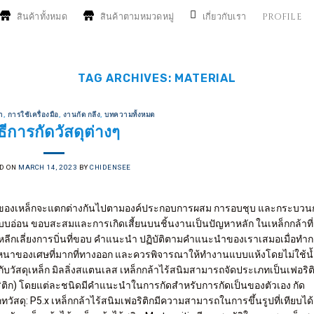
สินค้าทั้งหมด
สินค้าตามหมวดหมู่
เกี่ยวกับเรา
PROFILE
TAG ARCHIVES:
MATERIAL
า
,
การใช้เครื่องมือ
,
งานกัด กลึง
,
บทความทั้งหมด
ิธีการกัดวัสดุต่างๆ
D ON
MARCH 14, 2023
BY
CHIDENSEE
นรูปของเหล็กจะแตกต่างกันไปตามองค์ประกอบการผสม การอบชุบ และกระบวน
บบอ่อน ขอบสะสมและการเกิดเสี้ยนบนชิ้นงานเป็นปัญหาหลัก ในเหล็กกล้าที่
หลีกเลี่ยงการบิ่นที่ขอบ คำแนะนำ ปฏิบัติตามคำแนะนำของเราเสมอเมื่อทำก
วามหนาของเศษที่มากที่ทางออก และควรพิจารณาให้ทำงานแบบแห้งโดยไม่ใช้น้
วกับวัสดุเหล็ก มิลลิ่งสแตนเลส เหล็กกล้าไร้สนิมสามารถจัดประเภทเป็นเฟอริต
ร์ริติก) โดยแต่ละชนิดมีคำแนะนำในการกัดสำหรับการกัดเป็นของตัวเอง กัด
วัสดุ: P5.x เหล็กกล้าไร้สนิมเฟอริติกมีความสามารถในการขึ้นรูปที่เทียบได้