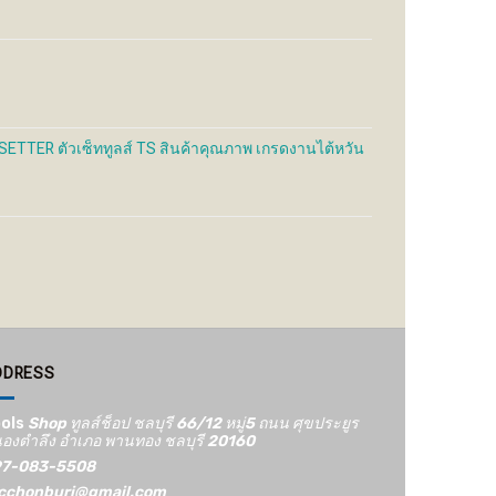
ETTER ตัวเซ็ททูลส์ TS สินค้าคุณภาพ เกรดงานไต้หวัน
DDRESS
ols
Shop ทูลส์ช็อป ชลบุรี 66/12​ หมู่5​ ถนน ศุขประยูร
องตำลึง อำเภอ พานทอง ชลบุรี 20160
7-083-5508
cchonburi@gmail.com