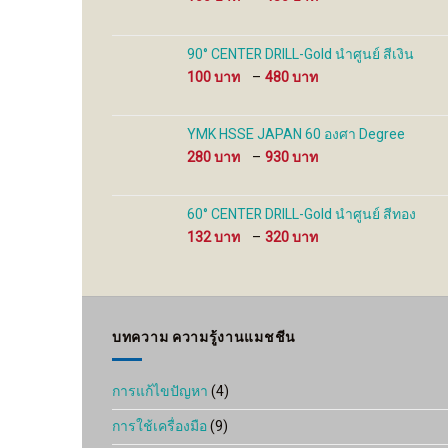
range:
100 ฿
through
90° CENTER DRILL-Gold นำศูนย์ สีเงิน
480 ฿
Price
100
–
480
range:
100 ฿
through
YMK HSSE JAPAN 60 องศา Degree
480 ฿
Price
280
–
930
range:
280 ฿
through
60° CENTER DRILL-Gold นำศูนย์ สีทอง
930 ฿
Price
132
–
320
range:
132 ฿
through
320 ฿
บทความ ความรู้งานแมชชีน
การแก้ไขปัญหา
(4)
การใช้เครื่องมือ
(9)