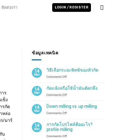
ติดต่อเรา
LOGIN / REGISTER
ข้อมูลเทคนิค
วิธีเลือกระยะพิทช์ของหัวกัด
14
Mar
on
Comments Off
วิธี
เลือก
กัดแห้งหรือใช้น้ำมันตัดกลึง
14
ระ
การ
Mar
on
Comments Off
ยะ
แข็ง
กัด
พิทช์
แห้ง
ของ
Down milling vs. up milling
ารกัด
14
หรือ
หัว
Mar
ำหล่อ
on
Comments Off
ใช้
กัด
Down
น้ำมัน
ิก/มาร์
milling
ตัด
การกัดโปรไฟล์คืออะไร?
14
vs.
กลึง
profile milling
Mar
up
กับ
on
Comments Off
milling