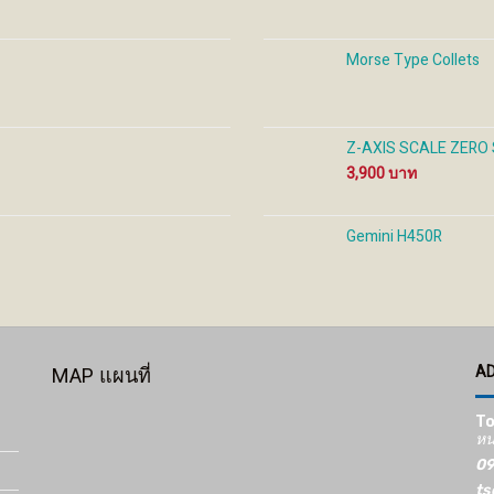
Morse Type Collets
Z-AXIS SCALE ZERO S
3,900
Gemini H450R
A
MAP แผนที่
To
หน
09
ts