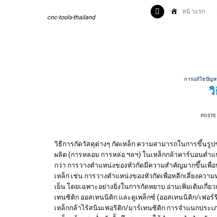
Skip
หน้าแรก
to
cnc-tools-thailand
content
การแก้ไขปัญห
ว
POSTE
วิธีการกัดวัสดุต่างๆ กัดเหล็ก ความสามารถในการขึ้
ผลิต (การหลอม การหล่อ ฯลฯ) ในเหล็กกล้าคาร์บอนต่ำแ
กว่า การวางตำแหน่งของหัวกัดมีความสำคัญมากขึ้นเพื่อ
เหล็ก เช่น การวางตำแหน่งของหัวกัดเพื่อหลีกเลี่ยงค
เย็น โดยเฉพาะอย่างยิ่งในการกัดหยาบ อ่านเพิ่มเติมเกี่ย
เทนซิติก ออสเทนนิติก และดูเพล็กซ์ (ออสเทนนิติก/เฟอ
เหล็กกล้าไร้สนิมเฟอริติก/มาร์เทนซิติก การจำแนกประเภท