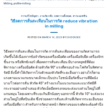
Milling
,
profile-milling
การแก้ไขปัญหา
,
งานกัด กลึง
,
บทความทั้งหมด
,
สาระแมชชีน
วิธีลดการสั่นสะเทือนในการกัด reduce vibration
in milling
POSTED ON
MARCH 14, 2023
BY
CHIDENSEE
วิธีลดการสั่นสะเทือนในการกัด การสั่นสะเทือนของงานกัดสามารถ
เกิดขึ้นได้เนื่องจากข้อจำกัดของเครื่องมือตัด เครื่องมือจับยึด เครื่องจักร
ชิ้นงาน หรือฟิกซ์เจอร์ เพื่อลดการสั่นสะเทือน มีบางกลยุทธ์ที่ต้อง
พิจารณา เครื่องมือตัด ด้วยหัวกัด 90° แรงที่ครอบงำจะโฟกัสในทิศทาง
รัศมี สิ่งนี้ทำให้เกิดการโก่งตัวของหัวกัดที่ระยะยื่นยาว อย่างไรก็ตาม
แรงตามแนวแกนขนาดเล็กจะเป็นประโยชน์เมื่อกัดชิ้นงานที่มีผนัง
บาง/ไวต่อการสั่น หัวกัด 45° สร้างแรงในแนวแกนและแนวรัศมีที่
กระจายอย่างสม่ำเสมอ หัวกัดเม็ดมีดทรงกลมจะส่งแรงส่วนใหญ่ไปที่
แกนหมุน โดยเฉพาะที่ระยะกินลึกน้อยๆ นอกจากนี้ หัวกัด 10° จะส่งแรง
ส่วนใหญ่ไปที่สปินเดิล ซึ่งช่วยลดการสั่นสะท้านที่เกิดจากระยะยื่นของ
เครื่องมือที่ยาว สำหรับการกัดปาดหน้า ทิศทางของแรงตัดจะต้องคำนึง