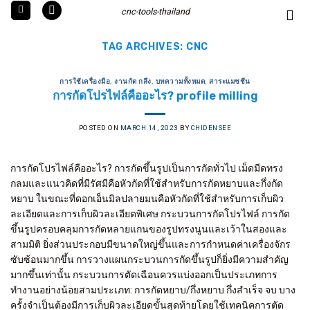
Skip
cnc-tools-thailand
to
content
TAG ARCHIVES:
CNC
การใช้เครื่องมือ
,
งานกัด กลึง
,
บทความทั้งหมด
,
สาระแมชชีน
การกัดโปรไฟล์คืออะไร? profile milling
POSTED ON
MARCH 14, 2023
BY
CHIDENSEE
การกัดโปรไฟล์คืออะไร? การกัดขึ้นรูปเป็นการกัดทั่วไป เม็ดมีดทรง
กลมและแนวคิดที่มีรัศมีคือหัวกัดที่ใช้สำหรับการกัดหยาบและกึ่งกัด
หยาบ ในขณะที่ดอกเอ็นมิลปลายมนคือหัวกัดที่ใช้สำหรับการเก็บผิว
ละเอียดและการเก็บผิวละเอียดพิเศษ กระบวนการกัดโปรไฟล์ การกัด
ขึ้นรูปครอบคลุมการกัดหลายแกนของรูปทรงนูนและเว้าในสองและ
สามมิติ ยิ่งส่วนประกอบมีขนาดใหญ่ขึ้นและการกำหนดค่าเครื่องจักร
ซับซ้อนมากขึ้น การวางแผนกระบวนการกัดขึ้นรูปก็ยิ่งมีความสำคัญ
มากขึ้นเท่านั้น กระบวนการตัดเฉือนควรแบ่งออกเป็นประเภทการ
ทำงานอย่างน้อยสามประเภท: การกัดหยาบ/กึ่งหยาบ กึ่งสำเร็จ จบ บาง
ครั้งจำเป็นต้องมีการเก็บผิวละเอียดขั้นสุดท้ายโดยใช้เทคนิคการตัด