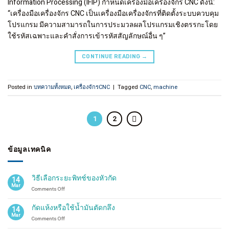
Information Processing (IFIP) กำหนดเครื่องมือเครื่องจักร CNC ดังนี้:
“เครื่องมือเครื่องจักร CNC เป็นเครื่องมือเครื่องจักรที่ติดตั้งระบบควบคุม
โปรแกรม มีความสามารถในการประมวลผลโปรแกรมเชิงตรรกะโดย
ใช้รหัสเฉพาะและคำสั่งการเข้ารหัสสัญลักษณ์อื่น ๆ”
CONTINUE READING
→
Posted in
บทความทั้งหมด
,
เครื่องจักรCNC
|
Tagged
CNC
,
machine
1
2
ข้อมูลเทคนิค
วิธีเลือกระยะพิทช์ของหัวกัด
14
Mar
on
Comments Off
วิธี
เลือก
กัดแห้งหรือใช้น้ำมันตัดกลึง
14
ระ
Mar
on
Comments Off
ยะ
กัด
พิทช์