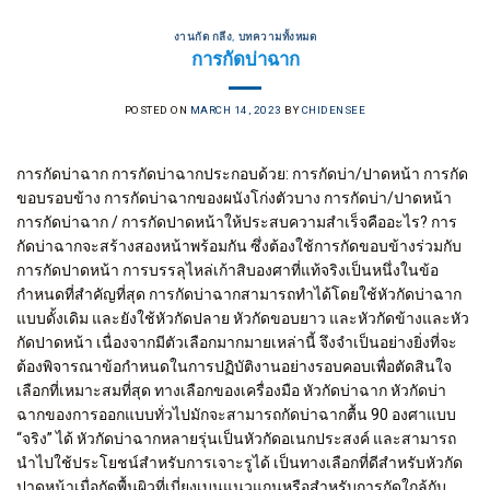
งานกัด กลึง
,
บทความทั้งหมด
การกัดบ่าฉาก
POSTED ON
MARCH 14, 2023
BY
CHIDENSEE
การกัดบ่าฉาก การกัดบ่าฉากประกอบด้วย: การกัดบ่า/ปาดหน้า การกัด
ขอบรอบข้าง การกัดบ่าฉากของผนังโก่งตัวบาง การกัดบ่า/ปาดหน้า
การกัดบ่าฉาก / การกัดปาดหน้าให้ประสบความสำเร็จคืออะไร? การ
กัดบ่าฉากจะสร้างสองหน้าพร้อมกัน ซึ่งต้องใช้การกัดขอบข้างร่วมกับ
การกัดปาดหน้า การบรรลุไหล่เก้าสิบองศาที่แท้จริงเป็นหนึ่งในข้อ
กำหนดที่สำคัญที่สุด การกัดบ่าฉากสามารถทำได้โดยใช้หัวกัดบ่าฉาก
แบบดั้งเดิม และยังใช้หัวกัดปลาย หัวกัดขอบยาว และหัวกัดข้างและหัว
กัดปาดหน้า เนื่องจากมีตัวเลือกมากมายเหล่านี้ จึงจำเป็นอย่างยิ่งที่จะ
ต้องพิจารณาข้อกำหนดในการปฏิบัติงานอย่างรอบคอบเพื่อตัดสินใจ
เลือกที่เหมาะสมที่สุด ทางเลือกของเครื่องมือ หัวกัดบ่าฉาก หัวกัดบ่า
ฉากของการออกแบบทั่วไปมักจะสามารถกัดบ่าฉากตื้น 90 องศาแบบ
“จริง” ได้ หัวกัดบ่าฉากหลายรุ่นเป็นหัวกัดอเนกประสงค์ และสามารถ
นำไปใช้ประโยชน์สำหรับการเจาะรูได้ เป็นทางเลือกที่ดีสำหรับหัวกัด
ปาดหน้าเมื่อกัดพื้นผิวที่เบี่ยงเบนแนวแกนหรือสำหรับการกัดใกล้กับ