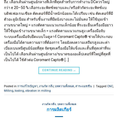
ถึง: เลือกเส้นผ่านศูนย์กลางที่เล็กที่สุดสำหรับการทำงาน DCควรใหญ่
กว่า e 20–50 % เลือกระยะพิทช์หยาบและ/หรือหัวกัดระยะพิทช์แบ
บดิฟเฟอเรนเชียล คัตเตอร์ที่มีน้ำหนักน้อยจะได้เปรียบ เช่น คัตเตอร์ที่มี
ตัวอะลูมิเนียม สำหรับชิ้นงานที่มีผนังบางและไม่มั่นคง ให้ใช้มุมเข้า
งานขนาดใหญ่ = แรงตัดตามแนวแกนเล็กน้อย ที่ระยะยื่นเครื่องมือยาว
ให้ใช้มุมเข้างานขนาดเล็ก = แรงตัดตามแนวแกนสูง เครื่องมือจับ
ระบบเครื่องมือจับยึดแบบโมดูลาร์ Coromant Capto® ช่วยให้ประกอบ
เครื่องมือได้ตามความยาวที่ต้องการ โดยยังคงความเสถียรสูงและค่า
เบี่ยงเบนหนีศูนย์น้อยที่สุด จัดชุดเครื่องมือให้แข็งและสั้นที่สุดเท่าที่จะ
เป็นไปได้ เลือกเส้นผ่านศูนย์กลาง/ขนาดของอแด็ปเตอร์ที่ใหญ่ที่สุดที่
เป็นไปได้ ใช้ตัวต่อ Coromant Capto® […]
CONTINUE READING
→
Posted in
การแก้ไขปัญหา
,
งานกัด กลึง
,
บทความทั้งหมด
,
สาระแมชชีน
|
Tagged
CNC
,
Milling
,
tooling
,
vibration in milling
งานกัด กลึง
,
บทความทั้งหมด
การผลิตเกียร์