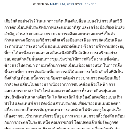
POSTED ON
MARCH 14, 2023
BY
CHIDENSEE
เกียร์ผลิตอย่างไร? ในแนวการผลิตเฟืองที่เปลี่ยนแปลงไป การเลือกวิธี
การตัดเฉือนที่มีประสิทธิภาพและแม่นยำที่สุดและเครื่องมือเฟืองเป็นสิ่ง
สำคัญ ส่วนประกอบและกระบวนการผลิตและขนาดแบทช์เป็นตัว
กำหนดทางเลือกของวิธีการผลิตเครื่องมือและเฟือง การตัดเฉือนเฟือง
จะดำเนินการระหว่างขั้นตอนแบบซอฟต์สเตจ ซึ่งความท้าทายมักจะอยู่
ที่การได้มาซึ่งความคลาดเคลื่อนเชิงมิติที่ใกล้เคียง การเตรียมอย่าง
รอบคอบสำหรับขั้นตอนการชุบแข็งช่วยให้การกลึงชิ้นงานแข็งค่อน
ข้างตรงไปตรงมา ตามมาด้วยการตัดเฉือนเฟืองอย่างหนัก ในการกลึง
ชิ้นงานที่ยาก การตัดเฉือนที่คาดการณ์ได้และการเก็บผิวสำเร็จที่ดีเป็น
สิ่งสำคัญ ทั้งหมดนี้ควรรวมกับความคุ้มค่า กระบวนการตัดเฉือนเกียร์
กำลังจะเปลี่ยนไปอย่างมากเนื่องจากการขับเคลื่อนด้วยไฟฟ้า การ
ออกแบบระบบส่งกำลังใหม่ และความต้องการทั้งความยืดหยุ่นและ
ประสิทธิผลในเวลาเดียวกัน โฟกัสจะเลิกใช้เครื่องมือกัดเฟืองแบบเดิม
ทั่วไป และแทนที่ การตัดเฉือนส่วนประกอบเฟือง/ร่องฟันแบบมัลติทา
สกิ้งจะกลายเป็นบรรทัดฐานแทน การลอกด้วยไฟฟ้าจะอยู่ในจุดสนใจ
เนื่องจากจะเข้ามาแทนที่การขึ้นรูป การเจาะ และการกลิ้งร่องลึก พร้อม
กับการกระตุกในระดับหนึ่ง คุณภาพเกียร์ โดยปกติแล้วเกียร์จะถูกจัด
ประเภทตามมาตรฐานที่ระบุข้อกำหนดความคลาดเคลื่อนสำหรับล้อ