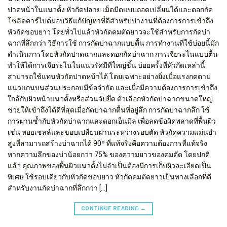
ปาดหน้าในแนวตั้ง หัวกัดปลาย เม็ดมีดแบบถอดเปลี่ยนได้และดอกกัด
โซลิดคาร์ไบด์มอบวิธีแก้ปัญหาที่ดีสำหรับบ่างานที่ต้องการการเข้าถึง
หัวกัดขอบยาว โดยทั่วไปแล้วหัวกัดคมตัดยาวจะใช้สำหรับการกัดบ่า
ฉากที่ลึกกว่า วิธีการใช้ การกัดบ่าฉากแบบตื้น การทำงานที่ใช้บ่อยนี้มัก
ดำเนินการโดยหัวกัดปาดฉากและดอกกัดบ่าฉาก การเจียระไนแบบตื้น
ทำให้ได้การเจียระไนในแนวรัศมีที่ใหญ่ขึ้น บ่อยครั้งที่หัวกัดเหล่านี้
สามารถใช้แทนหัวกัดปาดหน้าได้ โดยเฉพาะอย่างยิ่งเมื่อแรงกดตาม
แนวแกนบนส่วนประกอบมีข้อจำกัด และเมื่อมีความต้องการการเข้าถึง
ใกล้กับผิวหน้าแนวตั้งหรือส่วนจับยึด ตัวเลือกหัวกัดบ่าฉากขนาดใหญ่
ช่วยให้เข้าถึงได้ดีที่สุดเมื่อกัดบ่าฉากตื้นที่อยู่ลึก การกัดบ่าฉากลึก ใช้
การผ่านซ้ำกับหัวกัดบ่าฉากและดอกเอ็นมิล เพื่อลดข้อผิดพลาดที่พื้นผิว
เช่น หอยเชลล์และขอบเปลี่ยนผ่านระหว่างรอบตัด หัวกัดความแม่นยำ
สูงที่สามารถสร้างบ่าฉากได้ 90º ที่แท้จริงคือความต้องการที่แท้จริง
หากความลึกของบ่าน้อยกว่า 75% ของความยาวของคมตัด โดยปกติ
แล้ว คุณภาพของพื้นผิวแนวตั้งไม่จำเป็นต้องมีการเก็บผิวละเอียดเป็น
พิเศษ ใช้รอบเดียวกับหัวกัดขอบยาว หัวกัดคมตัดยาวเป็นทางเลือกที่ดี
สำหรับงานกัดบ่าฉากที่ลึกกว่า […]
CONTINUE READING
→