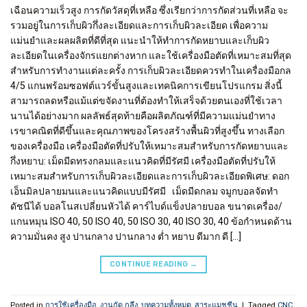
เฉือนความเร็วสูง การกัดวัสดุที่เหลือ ซึ่งเรียกว่าการกัดส่วนที่เหลือ จะ
รวมอยู่ในการเก็บผิวกึ่งละเอียดและการเก็บผิวละเอียด เพื่อความ
แม่นยำและผลผลิตที่ดีที่สุด แนะนำให้ทำการกัดหยาบและเก็บผิว
ละเอียดในเครื่องจักรแยกต่างหาก และใช้เครื่องมือตัดที่เหมาะสมที่สุด
สำหรับการทำงานแต่ละครั้ง การเก็บผิวละเอียดควรทำในเครื่องมือกล
4/5 แกนพร้อมซอฟต์แวร์ขั้นสูงและเทคนิคการเขียนโปรแกรม สิ่งนี้
สามารถลดหรือแม้แต่ขจัดงานที่ต้องทำให้เสร็จด้วยตนเองที่ใช้เวลา
นานได้อย่างมาก ผลลัพธ์สุดท้ายคือผลิตภัณฑ์ที่มีความแม่นยำทาง
เรขาคณิตที่ดีขึ้นและคุณภาพของโครงสร้างพื้นผิวที่สูงขึ้น ทางเลือก
ของเครื่องมือ เครื่องมือตัดที่ปรับให้เหมาะสมสำหรับการกัดหยาบและ
กึ่งหยาบ: เม็ดมีดทรงกลมและแนวคิดที่มีรัศมี เครื่องมือตัดที่ปรับให้
เหมาะสมสำหรับการเก็บผิวละเอียดและการเก็บผิวละเอียดพิเศษ: ดอก
เอ็นมิลปลายมนและแนวคิดแบบมีรัศมี เม็ดมีดกลม จมูกบอลจัดทำ
ดัชนีได้ บอลโนสเปลี่ยนหัวได้ คาร์ไบด์แข็งปลายบอล ขนาดเครื่อง/
แกนหมุน ISO 40, 50 ISO 40, 50 ISO 30, 40 ISO 30, 40 ข้อกำหนดด้าน
ความมั่นคง สูง ปานกลาง ปานกลาง ต่ำ หยาบ ดีมาก ดี […]
CONTINUE READING
→
Posted in
การใช้เครื่องมือ
,
งานกัด กลึง
,
บทความทั้งหมด
,
สาระแมชชีน
|
Tagged
CNC
,