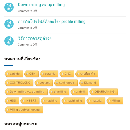
แห้ง
ของ
Down milling vs. up milling
14
หรือ
หัว
Mar
on
Comments Off
ใช้
กัด
Down
น้ำมัน
milling
ตัด
การกัดโปรไฟล์คืออะไร? profile milling
14
vs.
กลึง
Mar
on
Comments Off
up
การ
milling
กัด
วิธีการกัดวัสดุต่างๆ
14
โปรไฟล์
Mar
on
Comments Off
คือ
วิธี
อะไร?
การ
profile
กัด
บทความที่เกี่ยวข้อง
milling
วัสดุ
ต่างๆ
carbide
CBN
ceramic
CNC
cncคืออะไร
CONTROLCNC
coolant
cuttingtools
Diamond
Down milling vs. up milling
drymilling
endmill
GEARMAKING
HSS
INSERT
machine
machinning
material
Milling
Milling troubleshooting
หมวดหมู่บทความ