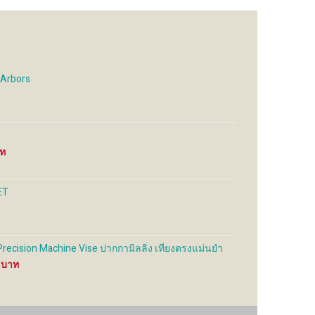
 Arbors
Price
range:
350 ฿
through
ET
1,200 ฿
ecision Machine Vise ปากกามิลลิ่ง เที่ยงตรงแม่นยำ
Price
0
range:
3,900 ฿
through
16,000 ฿