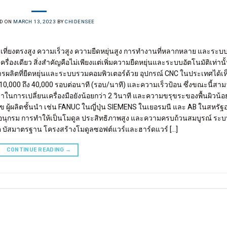
D ON
MARCH 13, 2023
BY
CHIDENSEE
ที่ยงตรงสูง ความเร็วสูง ความยืดหยุ่นสูง การทำงานที่หลากหลาย และระบ
รื่องเดียว สิ่งสำคัญคือไม่เพียงแต่เพิ่มความยืดหยุ่นและระบบอัตโนมัติเท่านั้
รผลิตที่ยืดหยุ่นและระบบรวมคอมพิวเตอร์ด้วย อุปกรณ์ CNC ในประเทศได้เห
10,000 ถึง 40,000 รอบต่อนาที (รอบ/นาที) และความเร็วป้อน ซึ่งขณะนี้สา
วลาในการเปลี่ยนเครื่องมือยังน้อยกว่า 2 วินาที และความขรุขระของพื้นผิวน้อ
ผู้ผลิตชั้นนำ เช่น FANUC ในญี่ปุ่น SIEMENS ในเยอรมนี และ AB ในสหรัฐ
นอนุกรม การทำให้เป็นโมดูล ประสิทธิภาพสูง และความครบถ้วนสมบูรณ์ ระบบ
บิต บัสมาตรฐาน โครงสร้างโมดูลซอฟต์แวร์และฮาร์ดแวร์ […]
CONTINUE READING
→