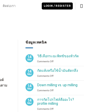
ติดต่อเรา
LOGIN / REGISTER
ข้อมูลเทคนิค
วิธีเลือกระยะพิทช์ของหัวกัด
14
Mar
on
Comments Off
วิธี
เลือก
กัดแห้งหรือใช้น้ำมันตัดกลึง
14
ระ
น
Mar
on
Comments Off
ยะ
งค์
กัด
พิทช์
แห้ง
ของ
Down milling vs. up milling
ินตาม
14
หรือ
หัว
Mar
on
Comments Off
ใช้
กัด
Down
น้ำมัน
milling
ตัด
การกัดโปรไฟล์คืออะไร?
14
vs.
กลึง
profile milling
Mar
up
on
Comments Off
milling