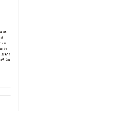
บ
น แต่
็น
มารถ
ยกว่า
อเมริกา
ซีเอ็น