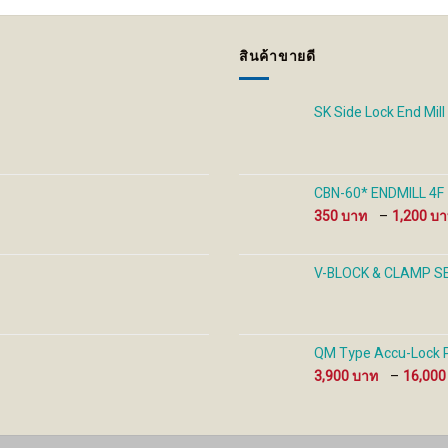
สินค้าขายดี
SK Side Lock End Mill
CBN-60* ENDMILL 4F
350
–
1,200
V-BLOCK & CLAMP S
QM Type Accu-Lock Pr
3,900
–
16,00