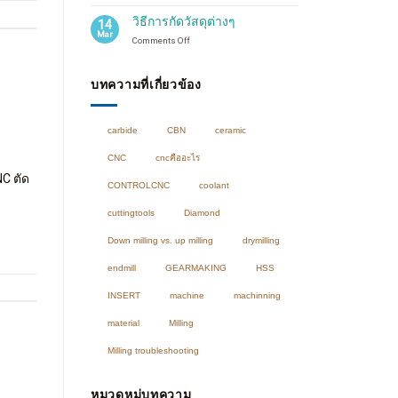
การ
กัด
วิธีการกัดวัสดุต่างๆ
14
โปรไฟล์
Mar
on
Comments Off
คือ
วิธี
อะไร?
การ
profile
กัด
บทความที่เกี่ยวข้อง
milling
วัสดุ
ต่างๆ
carbide
CBN
ceramic
CNC
cncคืออะไร
C ตัด
CONTROLCNC
coolant
cuttingtools
Diamond
Down milling vs. up milling
drymilling
endmill
GEARMAKING
HSS
INSERT
machine
machinning
material
Milling
Milling troubleshooting
หมวดหมู่บทความ