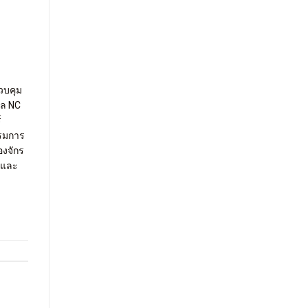
วบคุม
กล NC
์
รรมการ
องจักร
ะและ