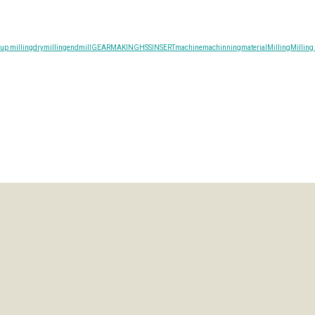
 up milling
drymilling
endmill
GEARMAKING
HSS
INSERT
machine
machinning
material
Milling
Milling