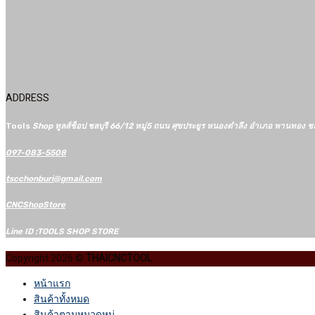
ADDRESS
Tools
Shop ทูลส์ช็อป ชลบุรี 66/12​ หมู่5​ ถนน ศุขประยูร หนองตำลึง อำเภอ พานทอง ช
097-083-5508
tscchonburi@gmail.com
CNCShopStore
Line ID :TOOLS SHOP STORE
Copyright 2026 ©
THAICNCTOOL
หน้าแรก
สินค้าทั้งหมด
สินค้าตามหมวดหมู่