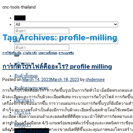
Skip
cnc-tools-thailand
to
Menu
content
Search
Tag Archives:
profile-milling
for:
Search
การใช้เครื่องมือ
,
งานกัด กลึง
,
บทความทั้งหมด
,
สาระแมชชีน
for:
หน้าแรก
การกัดโปรไฟล์คืออะไร? profile milling
สินค้าทั้งหมด
Posted on
March 14, 2023
March 18, 2023
by
chidensee
สินค้าตามหมวดหมู่
การกัดโปรไฟล์คืออะไร? การกัดขึ้นรูปเป็นการกัดทั่วไป เม็ดมีดทรงกลมและ
ผิวละเอียดและการเก็บผิวละเอียดพิเศษ กระบวนการกัดโปรไฟล์ การกัดข
เกี่ยวกับเรา
เครื่องจักรซับซ้อนมากขึ้น การวางแผนกระบวนการกัดขึ้นรูปก็ยิ่งมีควา
สำเร็จ จบ บางครั้งจำเป็นต้องมีการเก็บผิวละเอียดขั้นสุดท้ายโดยใช้เทคนิคก
Profile
ละเอียด เพื่อความแม่นยำและผลผลิตที่ดีที่สุด แนะนำให้ทำการกัดหยาบและเ
ควรทำในเครื่องมือกล 4/5 แกนพร้อมซอฟต์แวร์ขั้นสูงและเทคนิคการเขียนโป
ติดต่อเรา
ผลิตภัณฑ์ที่มีความแม่นยำทางเรขาคณิตที่ดีขึ้นและคุณภาพของโครงสร้างพื้
Login / Register