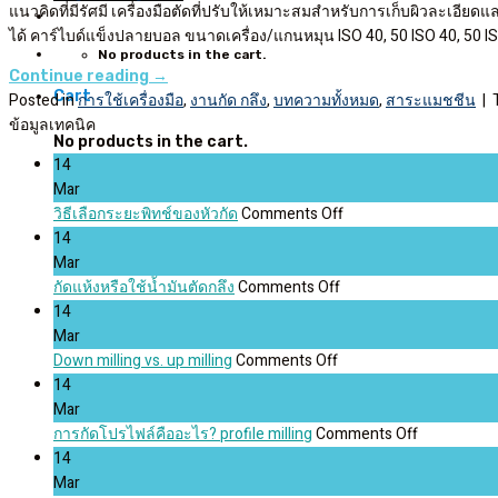
แนวคิดที่มีรัศมี เครื่องมือตัดที่ปรับให้เหมาะสมสำหรับการเก็บผิวละเอ
ได้ คาร์ไบด์แข็งปลายบอล ขนาดเครื่อง/แกนหมุน ISO 40, 50 ISO 40, 50 I
No products in the cart.
Continue reading
→
Cart
Posted in
การใช้เครื่องมือ
,
งานกัด กลึง
,
บทความทั้งหมด
,
สาระแมชชีน
|
ข้อมูลเทคนิค
No products in the cart.
14
Mar
on
วิธีเลือกระยะพิทช์ของหัวกัด
Comments Off
วิธี
14
เลือก
Mar
on
ระ
กัดแห้งหรือใช้น้ำมันตัดกลึง
Comments Off
กัด
ยะ
14
แห้ง
พิทช์
Mar
on
หรือ
ของ
Down milling vs. up milling
Comments Off
Down
ใช้
หัว
14
milling
น้ำมัน
กัด
Mar
vs.
ตัด
on
การกัดโปรไฟล์คืออะไร? profile milling
Comments Off
up
กลึง
การ
14
milling
กัด
Mar