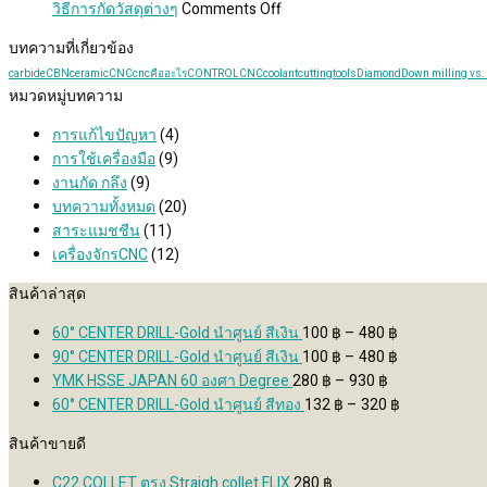
on
โปรไฟล์
วิธีการกัดวัสดุต่างๆ
Comments Off
วิธี
คือ
บทความที่เกี่ยวข้อง
การ
อะไร?
carbide
CBN
ceramic
CNC
cncคืออะไร
CONTROLCNC
coolant
cuttingtools
Diamond
Down milling vs.
กัด
profile
หมวดหมู่บทความ
วัสดุ
milling
ต่างๆ
การแก้ไขปัญหา
(4)
การใช้เครื่องมือ
(9)
งานกัด กลึง
(9)
บทความทั้งหมด
(20)
สาระแมชชีน
(11)
เครื่องจักรCNC
(12)
สินค้าล่าสุด
Price
60° CENTER DRILL-Gold นำศูนย์ สีเงิน
100
฿
–
480
฿
range:
Price
90° CENTER DRILL-Gold นำศูนย์ สีเงิน
100
฿
–
480
฿
Price
100 ฿
range:
YMK HSSE JAPAN 60 องศา Degree
280
฿
–
930
฿
range:
through
100 ฿
Price
60° CENTER DRILL-Gold นำศูนย์ สีทอง
132
฿
–
320
฿
280 ฿
480 ฿
through
range:
สินค้าขายดี
through
480 ฿
132 ฿
930 ฿
through
C22 COLLET ตรง Straigh collet FLIX
280
฿