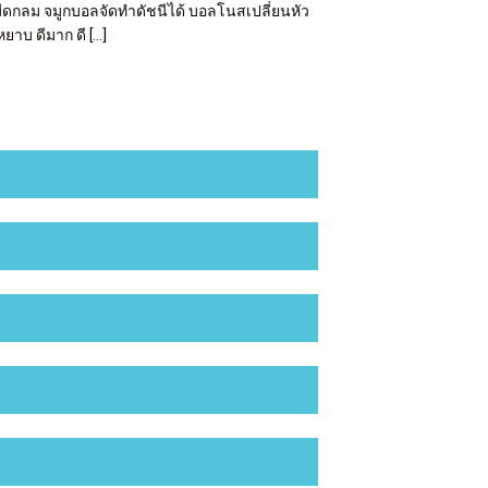
มีดกลม จมูกบอลจัดทำดัชนีได้ บอลโนสเปลี่ยนหัว
ยาบ ดีมาก ดี […]